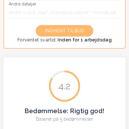
Andre detaljer
If you
are a
human,
ignore
Forventet svartid:
Inden for 1 arbejdsdag
this
field
4.2
Bedømmelse: Rigtig god!
Baseret på 5 bedømmelser