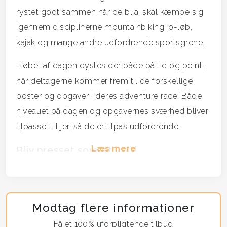
rystet godt sammen når de bl.a. skal kæmpe sig
igennem disciplinerne mountainbiking, o-løb,
kajak og mange andre udfordrende sportsgrene.
I løbet af dagen dystes der både på tid og point,
når deltagerne kommer frem til de forskellige
poster og opgaver i deres adventure race. Både
niveauet på dagen og opgavernes sværhed bliver
tilpasset til jer, så de er tilpas udfordrende.
Læs mere
Bliv presset som et hold
Deltagerne konkurrerer i hold, og vil blive presset.
I et adventure race er det sådan at hvis en
deltager går ned, så går hele holdet ned.
Modtag flere informationer
Deltagerne skal konkurrere i hold, og gennemføre
Få et 100% uforpligtende tilbud