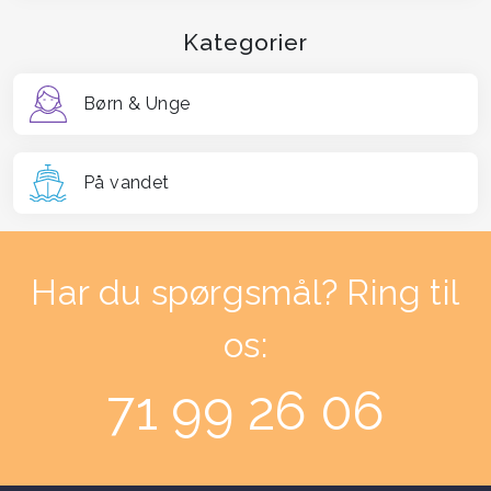
Kategorier
Børn & Unge
På vandet
Har du spørgsmål? Ring til
os:
71 99 26 06