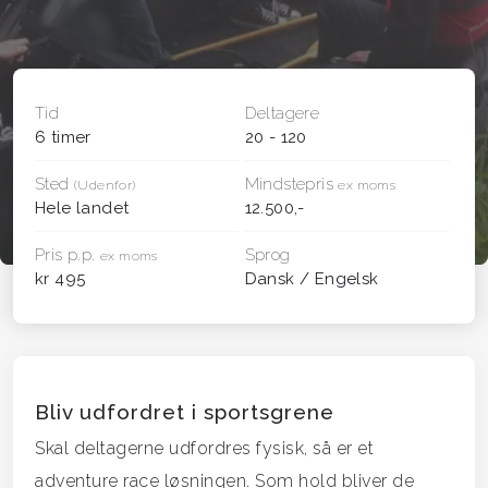
Tid
Deltagere
6 timer
20 - 120
Sted
Mindstepris
(Udenfor)
ex moms
Hele landet
12.500,-
Pris p.p.
Sprog
ex moms
kr 495
Dansk / Engelsk
Bliv udfordret i sportsgrene
Skal deltagerne udfordres fysisk, så er et
adventure race løsningen. Som hold bliver de