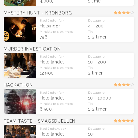
4.000,-
1 time
MYSTERY HUNT - KRONBORG
Sted
(Indenfor)
Deltagere
Helsingør
4 - 200
Mindstepris
ex moms
Tid
796,-
1-2 timer
MURDER INVESTIGATION
Sted
(Indenfor)
Deltagere
Hele landet
10 - 200
Mindstepris
ex moms
Tid
12.900,-
2 timer
HACKATHON
Sted
(Indenfor)
Deltagere
Hele landet
10 - 10000
Mindstepris
ex moms
Tid
6.500,-
1-2 timer
TEAM TASTE - SMAGSDUELLEN
Sted
(Inde/ude)
Deltagere
Hele landet
10+