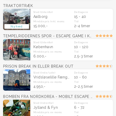
TRAKTORTRÆK
Sted
(Udenfor)
Deltagere
Aalborg
15 - 40
Mindstepris
Inkl. moms
Tid
15.000,-
2-4 timer
Nyhed
TEMPELRIDDERNES SPOR - ESCAPE GAME I KØBENHAVNS GADER
Sted
(Udenfor)
Deltagere
København
10 - 120
Mindstepris
ex moms
Tid
6.000,-
2,5-3 timer
PRISON BREAK IN ELLER BREAK OUT
Sted
(Inde/ude)
Deltagere
Vridsløselille Fængsel (Albertslund)
10 - 60
Mindstepris
ex moms
Tid
4.950,-
2-2,5 timer
BOMBEN FRA NORDKOREA - MOBILT ESCAPE ROOM
Sted
(Indenfor)
Deltagere
Jylland & Fyn
6 - 72
Mindstepris
ex moms
Tid