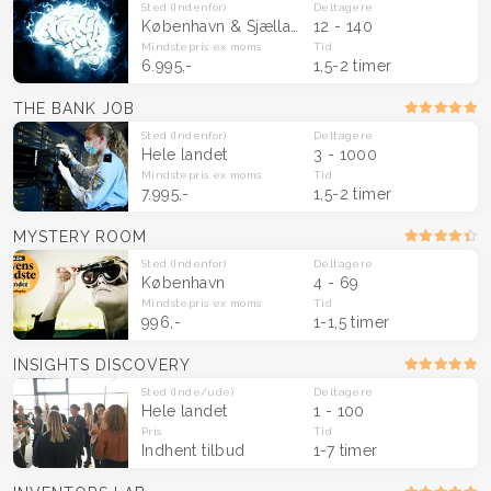
Sted
(Indenfor)
Deltagere
København & Sjælland
12 - 140
Mindstepris
ex moms
Tid
6.995,-
1,5-2 timer
THE BANK JOB
Sted
(Indenfor)
Deltagere
Hele landet
3 - 1000
Mindstepris
ex moms
Tid
7.995,-
1,5-2 timer
MYSTERY ROOM
Sted
(Indenfor)
Deltagere
København
4 - 69
Mindstepris
ex moms
Tid
996,-
1-1,5 timer
INSIGHTS DISCOVERY
Sted
(Inde/ude)
Deltagere
Hele landet
1 - 100
Pris
Tid
Indhent tilbud
1-7 timer