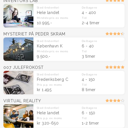
INVENTORS LAB
Sted
(Indenfor)
Deltagere
Hele landet
4 - 400
Mindstepris
ex moms
Tid
10.995,-
2-4 timer
MYSTERIET PÅ PEDER SKRAM
Sted
(Indenfor)
Deltagere
København K
6 - 40
Mindstepris
ex moms
Tid
9.500,-
3 timer
007 JULEFROKOST
Sted
(Indenfor)
Deltagere
Frederiksberg C
4 - 150
Pris p.p.
ex moms
Tid
kr 1.495
8 timer
VIRTUAL REALITY
Sted
(Indenfor)
Deltagere
Hele landet
6 - 150
Pris p.p.
ex moms
Tid
kr 320-650
1-2 timer