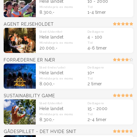
Hele landet
10 - 2000
Mindstepris
ex moms
Tid
8.300,-
1-4 timer
AGENT REJSEHOLDET
Sted
(Udenfor)
Deltagere
Hele landet
4 - 100
Mindstepris
ex moms
Tid
20.000,-
4-6 timer
FORRÆDERNE ER NÆR
Sted
(Inde/ude)
Deltagere
Hele landet
10+
Mindstepris
ex moms
Tid
8.000,-
2 timer
SUSTAINABILITY GAME
Sted
(Udenfor)
Deltagere
Hele landet
15 - 2000
Mindstepris
ex moms
Tid
8.300,-
2-4 timer
GÅDESPILLET - DET HVIDE SNIT