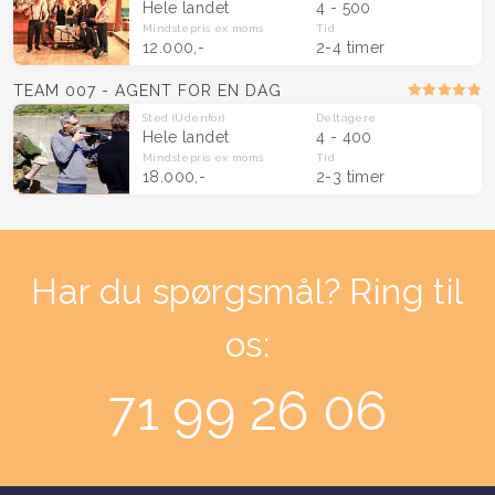
Hele landet
4 - 500
Mindstepris
ex moms
Tid
12.000,-
2-4 timer
TEAM 007 - AGENT FOR EN DAG
Sted
(Udenfor)
Deltagere
Hele landet
4 - 400
Mindstepris
ex moms
Tid
18.000,-
2-3 timer
Har du spørgsmål? Ring til
os:
71 99 26 06