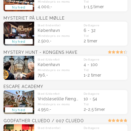
Mindstepris
ex moms
Tid
4.000,-
1-1,5 timer
Nyhed
MYSTERIET PÅ LILLE MØLLE
Sted
(Indenfor)
Deltagere
København
6 - 32
Mindstepris
ex moms
Tid
2.500,-
2 timer
Nyhed
MYSTERY HUNT - KONGENS HAVE
Sted
(Udenfor)
Deltagere
København
4 - 100
Mindstepris
ex moms
Tid
796,-
1-2 timer
ESCAPE ACADEMY
Sted
(Udenfor)
Deltagere
Vridsløselille Fængsel (Albertslund)
10 - 54
Mindstepris
ex moms
Tid
4.950,-
2-2,5 timer
Nyhed
GODFATHER CLUEDO / 007 CLUEDO
Sted
(Indenfor)
Deltagere