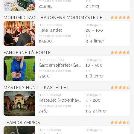
Mindstepris
ex moms
Tid
21.995,-
2 timer
MORDMIDDAG - BARONENS MORDMYSTERIE
Sted
(Indenfor)
Deltagere
Hele landet
20 - 100
Mindstepris
ex moms
Tid
19.500,-
3-4 timer
FANGERNE PÅ FORTET
Sted
(Inde/ude)
Deltagere
Garderhøjfortet (Gentofte) og Århus (Viby)
10 - 500
Mindstepris
ex moms
Tid
5.500,-
1-8 timer
MYSTERY HUNT - KASTELLET
Sted
(Udenfor)
Deltagere
Kastellet (København)
4 - 200
Mindstepris
ex moms
Tid
796,-
1,5-2 timer
TEAM OLYMPICS
Sted
(Udenfor)
Deltagere