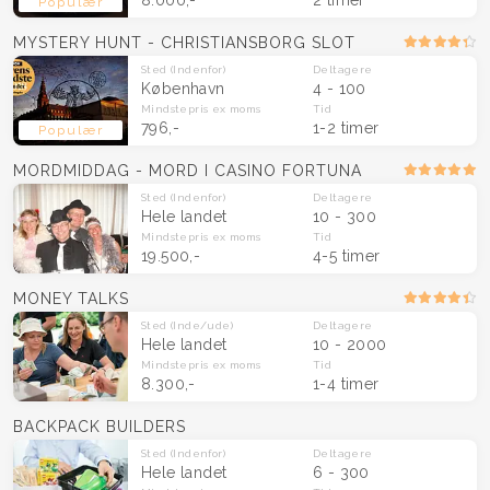
Populær
MYSTERY HUNT - CHRISTIANSBORG SLOT
Sted
(Indenfor)
Deltagere
København
4 - 100
Mindstepris
ex moms
Tid
796,-
1-2 timer
Populær
MORDMIDDAG - MORD I CASINO FORTUNA
Sted
(Indenfor)
Deltagere
Hele landet
10 - 300
Mindstepris
ex moms
Tid
19.500,-
4-5 timer
MONEY TALKS
Sted
(Inde/ude)
Deltagere
Hele landet
10 - 2000
Mindstepris
ex moms
Tid
8.300,-
1-4 timer
BACKPACK BUILDERS
Sted
(Indenfor)
Deltagere
Hele landet
6 - 300