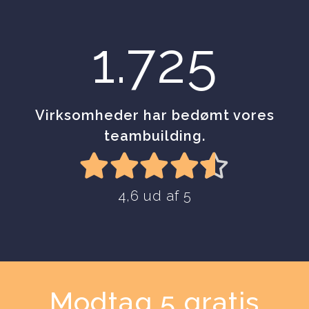
1.725
Virksomheder har bedømt vores
teambuilding.
4,6 ud af 5
Modtag 5 gratis