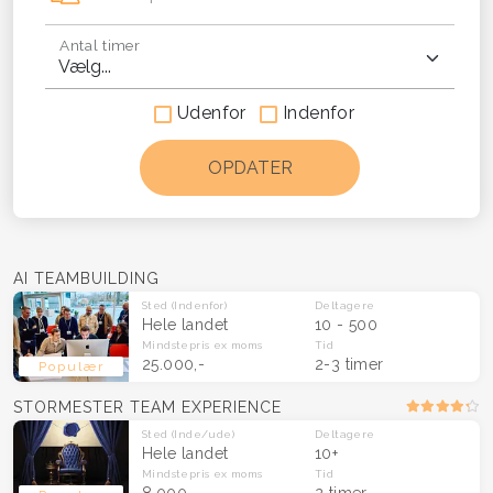
Antal timer
Udenfor
Indenfor
AI TEAMBUILDING
Sted
(Indenfor)
Deltagere
Hele landet
10 - 500
Mindstepris
ex moms
Tid
25.000,-
2-3 timer
Populær
STORMESTER TEAM EXPERIENCE
Sted
(Inde/ude)
Deltagere
Hele landet
10+
Mindstepris
ex moms
Tid
8.000,-
2 timer