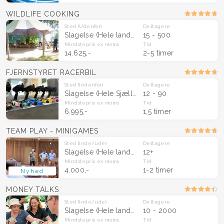
WILDLIFE COOKING
Sted
(Udenfor)
Deltagere
Slagelse
(Hele landet)
15 - 500
Mindstepris
ex moms
Tid
14.625,-
2-5 timer
FJERNSTYRET RACERBIL
Sted
(Indenfor)
Deltagere
Slagelse
(Hele Sjælland)
12 - 90
Mindstepris
ex moms
Tid
6.995,-
1,5 timer
TEAM PLAY - MINIGAMES
Sted
(Inde/ude)
Deltagere
Slagelse
(Hele landet)
12+
Mindstepris
ex moms
Tid
4.000,-
1-2 timer
Nyhed
MONEY TALKS
Sted
(Inde/ude)
Deltagere
Slagelse
(Hele landet)
10 - 2000
Mindstepris
ex moms
Tid