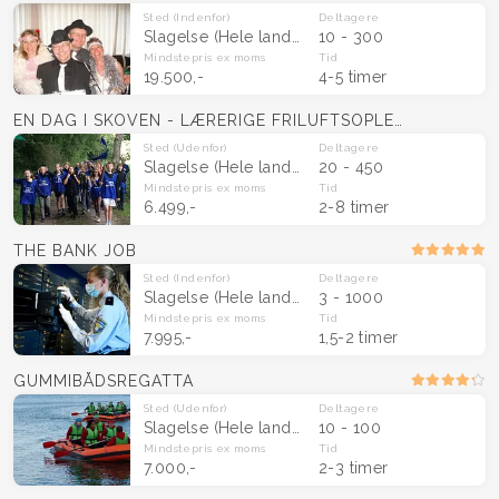
Sted
(Indenfor)
Deltagere
Slagelse
(Hele landet)
10 - 300
Mindstepris
ex moms
Tid
19.500,-
4-5 timer
EN DAG I SKOVEN - LÆRERIGE FRILUFTSOPLEVELSER
Sted
(Udenfor)
Deltagere
Slagelse
(Hele landet)
20 - 450
Mindstepris
ex moms
Tid
6.499,-
2-8 timer
THE BANK JOB
Sted
(Indenfor)
Deltagere
Slagelse
(Hele landet)
3 - 1000
Mindstepris
ex moms
Tid
7.995,-
1,5-2 timer
GUMMIBÅDSREGATTA
Sted
(Udenfor)
Deltagere
Slagelse
(Hele landet)
10 - 100
Mindstepris
ex moms
Tid
7.000,-
2-3 timer