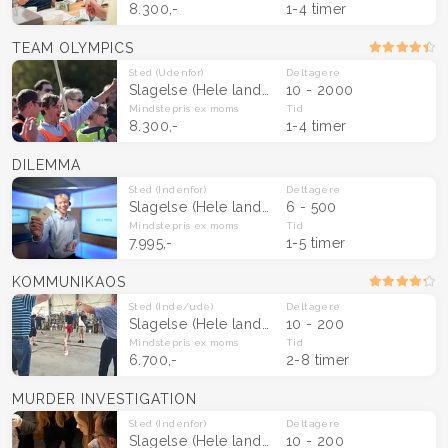
8.300,-
1-4 timer
TEAM OLYMPICS
Sted
(Udenfor)
Deltagere
Slagelse
(Hele landet)
10 - 2000
Mindstepris
ex moms
Tid
8.300,-
1-4 timer
DILEMMA
Sted
(Indenfor)
Deltagere
Slagelse
(Hele landet)
6 - 500
Mindstepris
ex moms
Tid
7.995,-
1-5 timer
KOMMUNIKAOS
Sted
(Inde/ude)
Deltagere
Slagelse
(Hele landet)
10 - 200
Mindstepris
ex moms
Tid
6.700,-
2-8 timer
MURDER INVESTIGATION
Sted
(Indenfor)
Deltagere
Slagelse
(Hele landet)
10 - 200