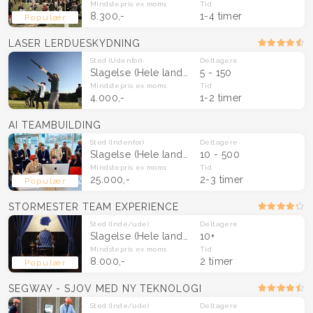
Mindstepris
ex moms
Tid
8.300,-
1-4 timer
Populær
LASER LERDUESKYDNING
Sted
(Udenfor)
Deltagere
Slagelse
(Hele landet)
5 - 150
Mindstepris
ex moms
Tid
4.000,-
1-2 timer
AI TEAMBUILDING
Sted
(Indenfor)
Deltagere
Slagelse
(Hele landet)
10 - 500
Mindstepris
ex moms
Tid
25.000,-
2-3 timer
Populær
STORMESTER TEAM EXPERIENCE
Sted
(Inde/ude)
Deltagere
Slagelse
(Hele landet)
10+
Mindstepris
ex moms
Tid
8.000,-
2 timer
Populær
SEGWAY - SJOV MED NY TEKNOLOGI
Sted
(Inde/ude)
Deltagere