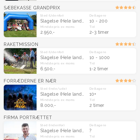
SÆBEKASSE GRANDPRIX
Sted
(Udenfor)
Deltagere
Slagelse
(Hele landet)
10 - 200
Mindstepris
ex moms
Tid
2.950,-
2-3 timer
RAKETMISSION
Sted
(Udenfor)
Deltagere
Slagelse
(Hele landet)
10 - 1000
Mindstepris
ex moms
Tid
6.500,-
1-2 timer
FORRÆDERNE ER NÆR
Sted
(Inde/ude)
Deltagere
Slagelse
(Hele landet)
10+
Mindstepris
ex moms
Tid
8.000,-
2 timer
FIRMA PORTRÆTTET
Sted
(Indenfor)
Deltagere
Slagelse
(Hele landet)
?
Mindstepris
ex moms
Tid