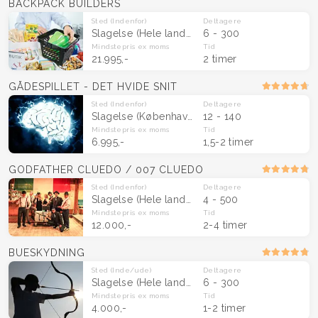
BACKPACK BUILDERS
Sted
(Indenfor)
Deltagere
Slagelse
(Hele landet)
6 - 300
Mindstepris
ex moms
Tid
21.995,-
2 timer
GÅDESPILLET - DET HVIDE SNIT
Sted
(Indenfor)
Deltagere
Slagelse
(København & Sjælland)
12 - 140
Mindstepris
ex moms
Tid
6.995,-
1,5-2 timer
GODFATHER CLUEDO / 007 CLUEDO
Sted
(Indenfor)
Deltagere
Slagelse
(Hele landet)
4 - 500
Mindstepris
ex moms
Tid
12.000,-
2-4 timer
BUESKYDNING
Sted
(Inde/ude)
Deltagere
Slagelse
(Hele landet)
6 - 300
Mindstepris
ex moms
Tid
4.000,-
1-2 timer