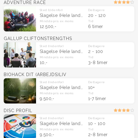
ADVENTURE RACE
Sted
(Udenfor)
Deltagere
Slagelse
(Hele landet)
20 - 120
Mindstepris
ex moms
Tid
12.500,-
6 timer
GALLUP CLIFTONSTRENGTHS
Sted
(Indenfor)
Deltagere
Slagelse
(Hele landet)
2 - 100
Mindstepris
ex moms
Tid
10,-
3-8 timer
BIOHACK DIT (ARBEJDS)LIV
Sted
(Indenfor)
Deltagere
Slagelse
(Hele landet)
10+
Mindstepris
ex moms
Tid
9.500,-
1-7 timer
DISC PROFIL
Sted
(Indenfor)
Deltagere
Slagelse
(Hele landet)
10 - 100
Mindstepris
ex moms
Tid
9.500,-
2-8 timer