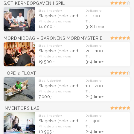
SÆT KERNEOPGAVEN I SPIL
Sted
(Indenfor)
Deltagere
Slagelse
(Hele landet)
4 - 100
Mindstepris
ex moms
Tid
14.000,-
3-8 timer
MORDMIDDAG - BARONENS MORDMYSTERIE
Sted
(Indenfor)
Deltagere
Slagelse
(Hele landet)
20 - 100
Mindstepris
ex moms
Tid
19.500,-
3-4 timer
HOPE 2 FLOAT
Sted
(Udenfor)
Deltagere
Slagelse
(Hele landet)
10 - 200
Mindstepris
ex moms
Tid
7.000,-
2-3 timer
INVENTORS LAB
Sted
(Indenfor)
Deltagere
Slagelse
(Hele landet)
4 - 400
Mindstepris
ex moms
Tid
10.995,-
2-4 timer