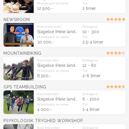
Mindstepris
ex moms
Tid
12.900,-
2 timer
NEWSROOM
Sted
(Inde/ude)
Deltagere
Slagelse
(Hele landet)
10 - 300
Mindstepris
ex moms
Tid
30.000,-
2,5-4 timer
MOUNTAINBIKING
Sted
(Udenfor)
Deltagere
Slagelse
(Hele landet)
12 - 60
Mindstepris
ex moms
Tid
8.500,-
2-6 timer
GPS TEAMBUILDING
Sted
(Udenfor)
Deltagere
Slagelse
(Hele landet)
6 - 1000
Mindstepris
ex moms
Tid
4.000,-
1-4 timer
PSYKOLOGISK TRYGHED WORKSHOP
Sted
(Indenfor)
Deltagere