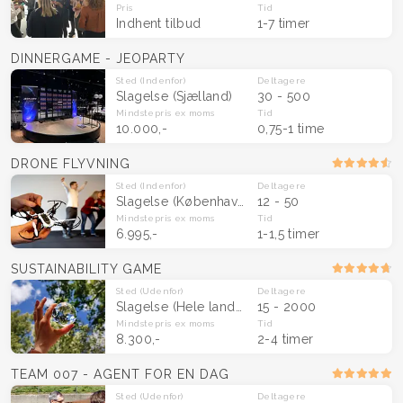
Pris
Tid
Indhent tilbud
1-7 timer
DINNERGAME - JEOPARTY
Sted
(Indenfor)
Deltagere
Slagelse
(Sjælland)
30 - 500
Mindstepris
ex moms
Tid
10.000,-
0,75-1 time
DRONE FLYVNING
Sted
(Indenfor)
Deltagere
Slagelse
(København og Sjælland)
12 - 50
Mindstepris
ex moms
Tid
6.995,-
1-1,5 timer
SUSTAINABILITY GAME
Sted
(Udenfor)
Deltagere
Slagelse
(Hele landet)
15 - 2000
Mindstepris
ex moms
Tid
8.300,-
2-4 timer
TEAM 007 - AGENT FOR EN DAG
Sted
(Udenfor)
Deltagere