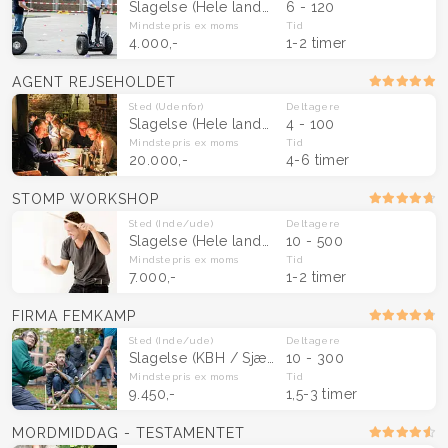
Slagelse
(Hele landet)
6 - 120
Mindstepris
ex moms
Tid
4.000,-
1-2 timer
AGENT REJSEHOLDET
Sted
(Udenfor)
Deltagere
Slagelse
(Hele landet)
4 - 100
Mindstepris
ex moms
Tid
20.000,-
4-6 timer
STOMP WORKSHOP
Sted
(Inde/ude)
Deltagere
Slagelse
(Hele landet)
10 - 500
Mindstepris
ex moms
Tid
7.000,-
1-2 timer
FIRMA FEMKAMP
Sted
(Inde/ude)
Deltagere
Slagelse
(KBH / Sjælland)
10 - 300
Mindstepris
ex moms
Tid
9.450,-
1,5-3 timer
MORDMIDDAG - TESTAMENTET