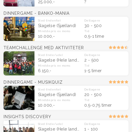
25.000,-
?
DINNERGAME - BANKO-MANIA
Sted
(Indenfor)
Deltagere
Slagelse
(Sjælland)
30 - 500
Mindstepris
ex moms
Tid
10.000,-
0,5-1 time
TEAMCHALLENGE MED AKTIVITETER
Sted
(Inde/ude)
Deltagere
Slagelse
(Hele landet)
2 - 500
Mindstepris
ex moms
Tid
6.150,-
1-5 timer
DINNERGAME - MUSIKQUIZ
Sted
(Indenfor)
Deltagere
Slagelse
(Sjælland)
20 - 500
Mindstepris
ex moms
Tid
10.000,-
0,5-0,75 timer
INSIGHTS DISCOVERY
Sted
(Inde/ude)
Deltagere
Slagelse
(Hele landet)
1 - 100