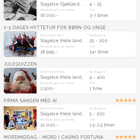
Slagelse
(Sjælland, Fyn og Midtjylland )
4 - 25
Mindstepris
ex moms
Tid
16.000,-
3-7 timer
2-5 DAGES HYTTETUR FOR BØRN OG UNGE
Sted
(Udenfor)
Deltagere
Slagelse
(Hele landet)
25 - 200
Mindstepris
ex moms
Tid
18.999,-
24+ timer
JULEQUIZZEN
Sted
(Indenfor)
Deltagere
Slagelse
(Hele landet)
4 - 400
Mindstepris
ex moms
Tid
2.500,-
1 time
FIRMA SANGEN MED AI
Sted
(Indenfor)
Deltagere
Slagelse
(Hele landet)
5 - 200
Mindstepris
ex moms
Tid
10.000,-
1,5-2,5 timer
MORDMIDDAG - MORD I CASINO FORTUNA