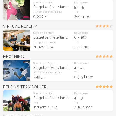
Sted
(Indenfor)
Deltagere
Slagelse
(Hele landet)
5 - 25
Mindstepris
ex moms
Tid
9.000,-
3-4 timer
VIRTUAL REALITY
Sted
(Indenfor)
Deltagere
Slagelse
(Hele landet)
6 - 150
Pris p.p.
ex moms
Tid
kr 320-650
1-2 timer
FÆGTNING
Sted
(Inde/ude)
Deltagere
Slagelse
(Hele landet)
4 - 40
Mindstepris
ex moms
Tid
7.495,-
0,5-3 timer
BELBINS TEAMROLLER
Sted
(Indenfor)
Deltagere
Slagelse
(Hele landet)
4 - 50
Pris
Tid
Indhent tilbud
7-10 timer