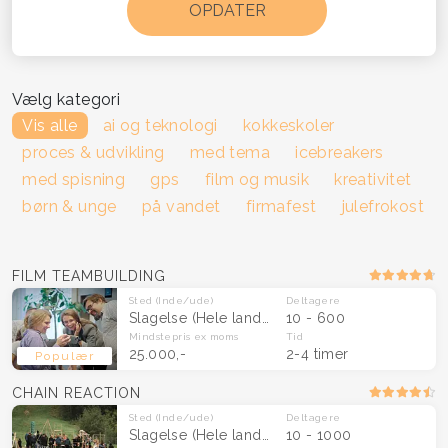
Vælg kategori
Vis alle
ai og teknologi
kokkeskoler
proces & udvikling
med tema
icebreakers
med spisning
gps
film og musik
kreativitet
børn & unge
på vandet
firmafest
julefrokost
FILM TEAMBUILDING
Sted
(Inde/ude)
Deltagere
Slagelse
(Hele landet)
10 - 600
Mindstepris
ex moms
Tid
25.000,-
2-4 timer
Populær
CHAIN REACTION
Sted
(Inde/ude)
Deltagere
Slagelse
(Hele landet)
10 - 1000