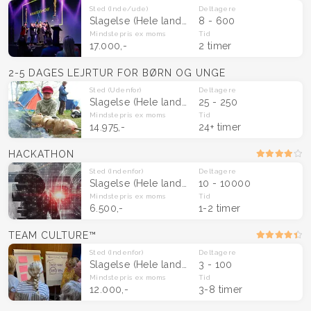
Sted
(Inde/ude)
Deltagere
Slagelse
(Hele landet)
8 - 600
Mindstepris
ex moms
Tid
17.000,-
2 timer
2-5 DAGES LEJRTUR FOR BØRN OG UNGE
Sted
(Udenfor)
Deltagere
Slagelse
(Hele landet)
25 - 250
Mindstepris
ex moms
Tid
14.975,-
24+ timer
HACKATHON
Sted
(Indenfor)
Deltagere
Slagelse
(Hele landet)
10 - 10000
Mindstepris
ex moms
Tid
6.500,-
1-2 timer
TEAM CULTURE™
Sted
(Indenfor)
Deltagere
Slagelse
(Hele landet)
3 - 100
Mindstepris
ex moms
Tid
12.000,-
3-8 timer