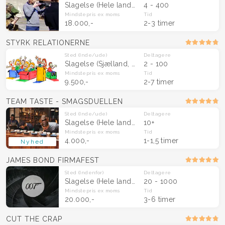
Slagelse
(Hele landet)
4 - 400
Mindstepris
ex moms
Tid
18.000,-
2-3 timer
STYRK RELATIONERNE
Sted
(Inde/ude)
Deltagere
Slagelse
(Sjælland, Fyn & Midtjylland)
2 - 100
Mindstepris
ex moms
Tid
9.500,-
2-7 timer
TEAM TASTE - SMAGSDUELLEN
Sted
(Inde/ude)
Deltagere
Slagelse
(Hele landet)
10+
Mindstepris
ex moms
Tid
4.000,-
1-1,5 timer
Nyhed
JAMES BOND FIRMAFEST
Sted
(Indenfor)
Deltagere
Slagelse
(Hele landet)
20 - 1000
Mindstepris
ex moms
Tid
20.000,-
3-6 timer
CUT THE CRAP