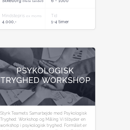
Silkeborg
6 - 1000
(Hele landet)
Mindstepris
Tid
ex moms
4.000,-
1-4 timer
PSYKOLOGISK
TRYGHED WORKSHOP
Styrk Teamets Samarbejde med Psykologisk
Tryghed: Workshop og Måling Vi tilbyder en
workshop i psykologisk tryghed. Formålet er