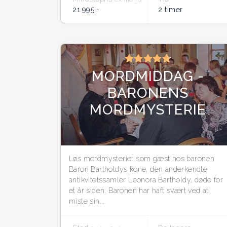
21.995,-
2 timer
MORDMIDDAG -
BARONENS
MORDMYSTERIE
Løs mordmysteriet som gæst hos baronen
Baron Bartholdys kone, den anderkendte
antikvitetssamler Leonora Bartholdy, døde for
et år siden. Baronen har haft svært ved at
miste sin...