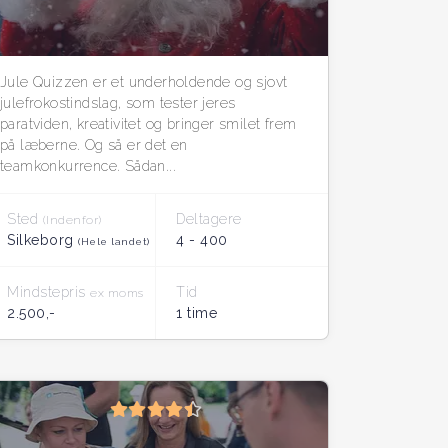
Jule Quizzen er et underholdende og sjovt
julefrokostindslag, som tester jeres
paratviden, kreativitet og bringer smilet frem
på læberne. Og så er det en
teamkonkurrence. Sådan...
Sted
Deltagere
(Indenfor)
Silkeborg
4 - 400
(Hele landet)
Mindstepris
Tid
ex moms
2.500,-
1 time