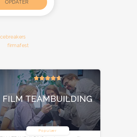
icebreakers
firmafest
FILM TEAMBUILDING
Populær