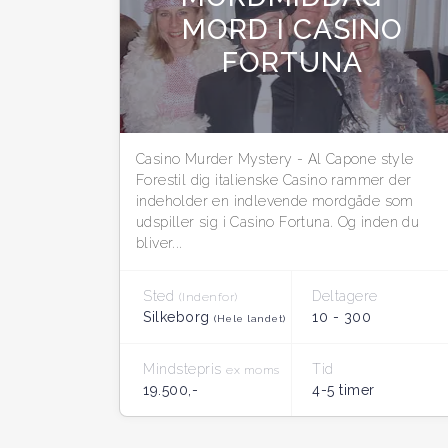
MORD I CASINO
FORTUNA
Casino Murder Mystery - Al Capone style
Forestil dig italienske Casino rammer der
indeholder en indlevende mordgåde som
udspiller sig i Casino Fortuna. Og inden du
bliver...
Sted
Deltagere
(Indenfor)
Silkeborg
10 - 300
(Hele landet)
Mindstepris
Tid
ex moms
19.500,-
4-5 timer