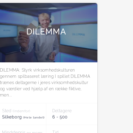
DILEMMA
DILEMMA: Styrk virksomhedskulturen
gennem spilbaseret læring I spillet DILEMMA
trænes deltagerne i jeres virksomhedskultur
og værdier ved hjælp af en række fiktive,
men...
Sted
Deltagere
(Indenfor)
Silkeborg
6 - 500
(Hele landet)
Mindstepris
Tid
ex moms