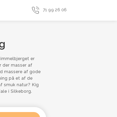
71 99 26 06
rg
 Himmelbjerget er
er der masser af
ed massere af gode
ing på et af de
af smuk natur? Kig
ale i Silkeborg.