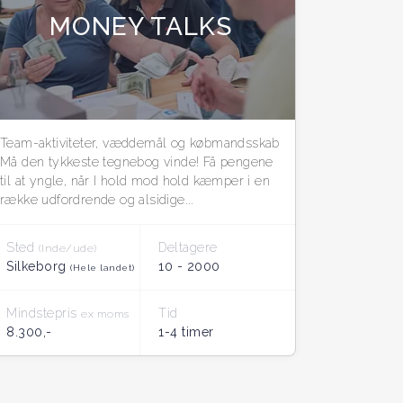
MONEY TALKS
Team-aktiviteter, væddemål og købmandsskab
Må den tykkeste tegnebog vinde! Få pengene
til at yngle, når I hold mod hold kæmper i en
række udfordrende og alsidige...
Sted
Deltagere
(Inde/ude)
Silkeborg
10 - 2000
(Hele landet)
Mindstepris
Tid
ex moms
8.300,-
1-4 timer