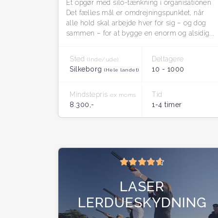
Et opgør med silo-tænkning i organisationen
Det fælles mål er omdrejningspunktet, når
alle hold skal arbejde hver for sig – og dog
sammen – for at bygge en enorm og alsidig...
Sted
Deltagere
(Inde/ude)
Silkeborg
10 - 1000
(Hele landet)
Mindstepris
Tid
ex moms
8.300,-
1-4 timer
LASER
LERDUESKYDNING