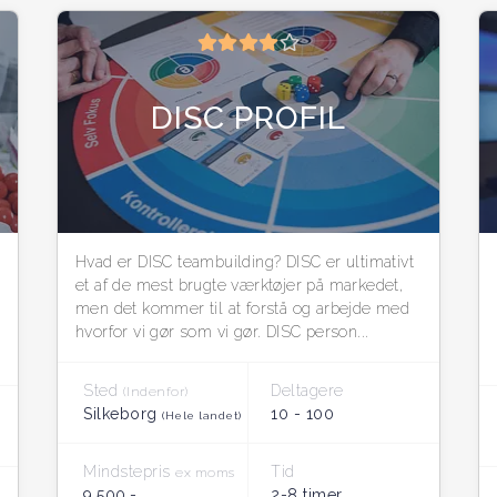
DISC PROFIL
Hvad er DISC teambuilding? DISC er ultimativt
et af de mest brugte værktøjer på markedet,
men det kommer til at forstå og arbejde med
hvorfor vi gør som vi gør. DISC person...
Sted
Deltagere
(Indenfor)
Silkeborg
10 - 100
(Hele landet)
Mindstepris
Tid
ex moms
9.500,-
2-8 timer