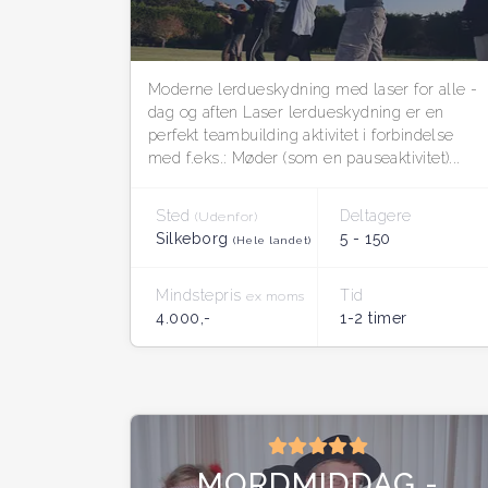
Moderne lerdueskydning med laser for alle -
dag og aften Laser lerdueskydning er en
perfekt teambuilding aktivitet i forbindelse
med f.eks.: Møder (som en pauseaktivitet)...
Sted
Deltagere
(Udenfor)
Silkeborg
5 - 150
(Hele landet)
Mindstepris
Tid
ex moms
4.000,-
1-2 timer
MORDMIDDAG -