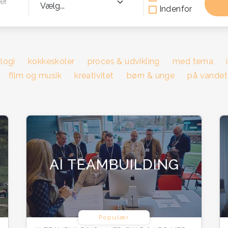
er
Indenfor
logi
kokkeskoler
proces & udvikling
med tema
film og musik
kreativitet
børn & unge
på vandet
AI TEAMBUILDING
Populær