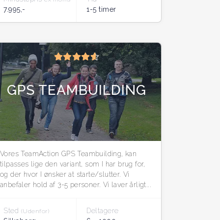
7.995,-
1-5 timer
GPS TEAMBUILDING
Vores TeamAction GPS Teambuilding, kan
tilpasses lige den variant, som I har brug for,
og der hvor I ønsker at starte/slutter. Vi
anbefaler hold af 3-5 personer. Vi laver årligt...
Sted
Deltagere
(Udenfor)