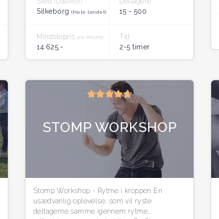
Sted
Deltagere
(Udenfor)
Silkeborg
15 - 500
(Hele landet)
Mindstepris
Tid
ex moms
14.625,-
2-5 timer
STOMP WORKSHOP
Stomp Workshop - Rytme i kroppen En
usædvanlig oplevelse, som vil ryste
deltagerne samme igennem rytme,