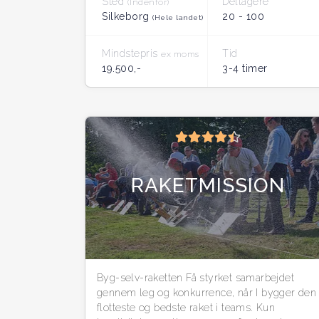
Sted
Deltagere
(Indenfor)
Silkeborg
20 - 100
(Hele landet)
Mindstepris
Tid
ex moms
19.500,-
3-4 timer
RAKETMISSION
Byg-selv-raketten Få styrket samarbejdet
gennem leg og konkurrence, når I bygger den
flotteste og bedste raket i teams. Kun