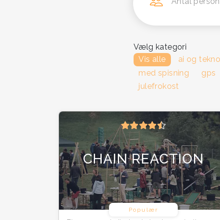
Antal person
Vælg kategori
Vis alle
ai og tekno
med spisning
gps
julefrokost
CHAIN REACTION
Populær