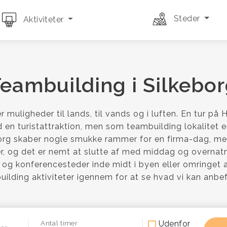
Steder
Aktiviteter
eambuilding i Silkebo
er muligheder til lands, til vands og i luften. En tur på
id en turistattraktion, men som teambuilding lokalitet 
borg skaber nogle smukke rammer for en firma-dag, m
er, og det er nemt at slutte af med middag og overnatn
- og konferencesteder inde midt i byen eller omringet 
uilding aktiviteter igennem for at se hvad vi kan anbef
Udenfor
Antal timer