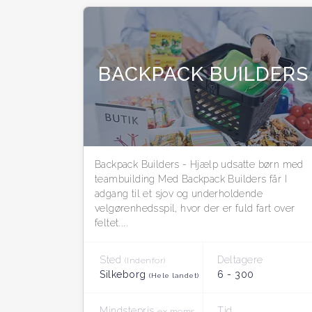
BACKPACK BUILDERS
Backpack Builders - Hjælp udsatte børn med
teambuilding Med Backpack Builders får I
adgang til et sjov og underholdende
velgørenhedsspil, hvor der er fuld fart over
feltet....
Sted
Deltagere
(Indenfor)
Silkeborg
6 - 300
(Hele landet)
Mindstepris
Tid
ex moms