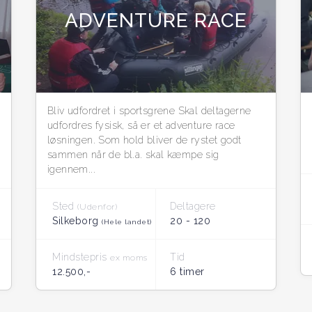
ADVENTURE RACE
Bliv udfordret i sportsgrene Skal deltagerne
udfordres fysisk, så er et adventure race
løsningen. Som hold bliver de rystet godt
sammen når de bl.a. skal kæmpe sig
igennem...
Sted
Deltagere
(Udenfor)
Silkeborg
20 - 120
(Hele landet)
Mindstepris
Tid
ex moms
12.500,-
6 timer