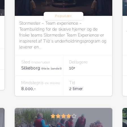
Populær
Stormester – Team experience –
Teambuilding for de skæve hjerner og de
friske teams Stormester Team Experience er
inspireret af TV2's underholdningsprogram og
leverer en...
Sted
Deltagere
(Inde/ude)
Silkeborg
10+
(Hele landet)
Mindstepris
Tid
ex moms
8.000,-
2 timer