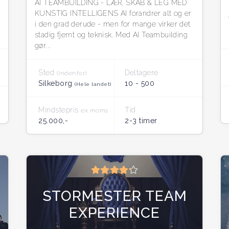
AI TEAMBUILDING - LÆR, SKAB & LEG MED
KUNSTIG INTELLIGENS AI forandrer alt og er
i den grad derude - men for mange virker det
stadig fjernt og teknisk. Med AI Teambuilding
gør...
Sted
Deltagere
(Indenfor)
Silkeborg
10 - 500
(Hele landet)
Mindstepris
Tid
ex moms
25.000,-
2-3 timer
STORMESTER TEAM
EXPERIENCE