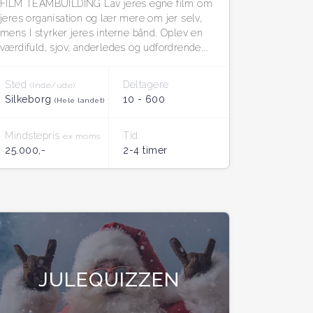
FILM TEAMBUILDING Lav jeres egne film om
jeres organisation og lær mere om jer selv,
mens I styrker jeres interne bånd. Oplev en
værdifuld, sjov, anderledes og udfordrende...
Sted
Deltagere
(Inde/ude)
Silkeborg
10 - 600
(Hele landet)
Mindstepris
Tid
ex moms
25.000,-
2-4 timer
JULEQUIZZEN