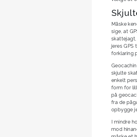
Skjult
Måske kend
sige, at G
skattejag
jeres GPS t
forklaring
Geocaching
skjulte sk
enkelt per
form for li
på geocach
fra de påg
opbygge je
I mindre h
mod hinand
måske et he