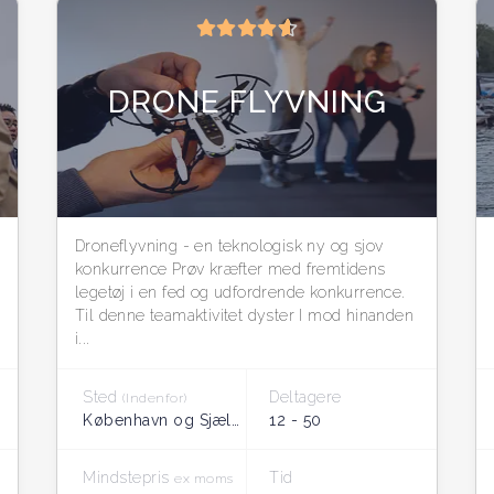
DRONE FLYVNING
Droneflyvning - en teknologisk ny og sjov
konkurrence Prøv kræfter med fremtidens
legetøj i en fed og udfordrende konkurrence.
Til denne teamaktivitet dyster I mod hinanden
i...
Sted
Deltagere
(Indenfor)
København og Sjælland
12 - 50
Mindstepris
Tid
ex moms