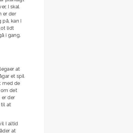
r, I skal
n er der
 på, kan I
ot lidt
gå i gang.
legaer at
gar et spil
st med de
lvom det
 er der
il at
 I altid
måder at