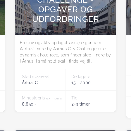
OPGAVER OG
UDFORDRINGER
En sjov og aktiv opdagelsesrejse gennem
Aarhus' indre by Aarhus City Challenge er et
dynamisk hold race, som finder sted i indre by
i Århus. I små hold skal I finde vej til...
Sted
Deltagere
(Udenfor)
Århus C
15 - 2000
Mindstepris
Tid
ex moms
8.850,-
2-3 timer