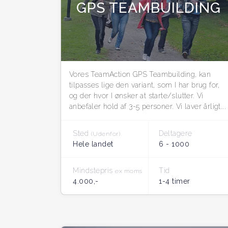
GPS TEAMBUILDING
Vores TeamAction GPS Teambuilding, kan
tilpasses lige den variant, som I har brug for,
og der hvor I ønsker at starte/slutter. Vi
anbefaler hold af 3-5 personer. Vi laver årligt...
Sted
Deltagere
(Udenfor)
Hele landet
6 - 1000
Mindstepris
Tid
ex moms
4.000,-
1-4 timer