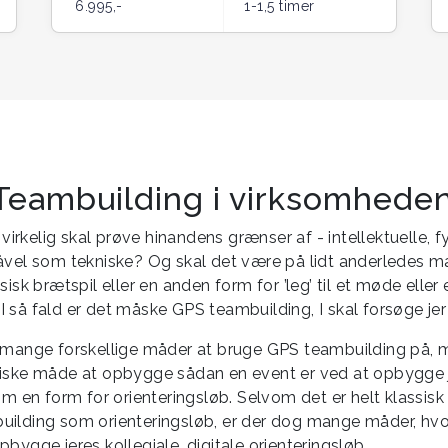
6.995,-
1-1,5 timer
Teambuilding i virksomhede
I virkelig skal prøve hinandens grænser af - intellektuelle, f
åvel som tekniske? Og skal det være på lidt anderledes m
sisk brætspil eller en anden form for ’leg’ til et møde eller 
 så fald er det måske GPS teambuilding, I skal forsøge je
 mange forskellige måder at bruge GPS teambuilding på,
iske måde at opbygge sådan en event er ved at opbygge 
om en form for orienteringsløb. Selvom det er helt klassisk
ilding som orienteringsløb, er der dog mange måder, hvo
bygge jeres kollegiale, digitale orienteringsløb.