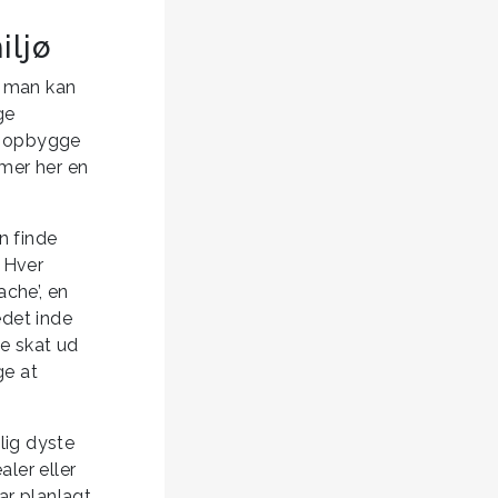
iljø
m man kan
ge
I opbygge
mmer her en
n finde
. Hver
ache’, en
edet inde
le skat ud
ge at
lig dyste
ler eller
har planlagt