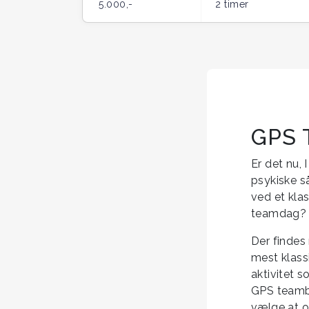
5.000,-
2 timer
GPS 
Er det nu, 
psykiske s
ved et klas
teamdag? I
Der findes
mest klass
aktivitet s
GPS teambu
vælge at op