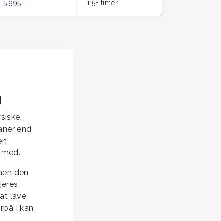
5.995,-
1,5+ timer
n
ysiske,
anér end
en
r med.
 men den
jeres
 at lave
rpå I kan