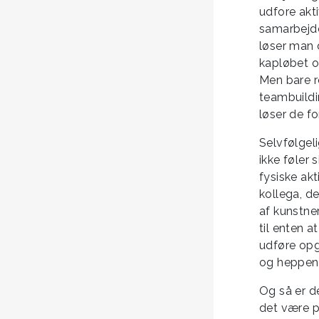
udfore akt
samarbejde
løser man 
kapløbet o
Men bare ro
teambuildin
løser de f
Selvfølgeli
ikke føler
fysiske ak
kollega, de
af kunstne
til enten 
udføre opg
og heppend
Og så er de
det være p