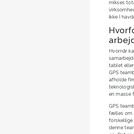
mikses tota
virksomhed
ikke I hav
Hvorf
arbej
Hvornår ka
samarbejde
tablet elle
GPS teamb
afholde fi
teknologis
en masse fo
GPS teambu
fælles om é
forskellige
denne teamb