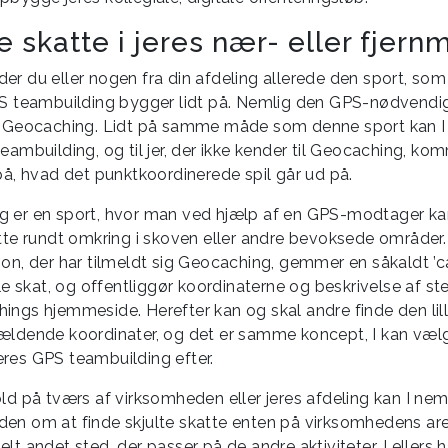
e skatte i jeres nær- eller fjernm
er du eller nogen fra din afdeling allerede den sport, so
PS teambuilding bygger lidt på. Nemlig den GPS-nødvendi
t, Geocaching. Lidt på samme måde som denne sport kan 
eambuilding, og til jer, der ikke kender til Geocaching, ko
 på, hvad det punktkoordinerede spil går ud på.
 er en sport, hvor man ved hjælp af en GPS-modtager ka
atte rundt omkring i skoven eller andre bevoksede områder
son, der har tilmeldt sig Geocaching, gemmer en såkaldt ’c
lle skat, og offentliggør koordinaterne og beskrivelse af st
ings hjemmeside. Herefter kan og skal andre finde den lil
ældende koordinater, og det er samme koncept, I kan væl
res GPS teambuilding efter.
old på tværs af virksomheden eller jeres afdeling kan I nem
en om at finde skjulte skatte enten på virksomhedens area
lt andet sted, der passer på de andre aktiviteter, I ellers 