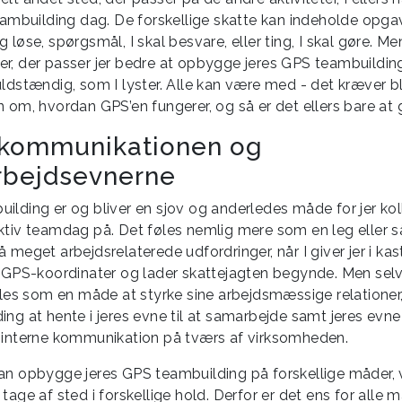
eambuilding dag. De forskellige skatte kan indeholde opgave
 løse, spørgsmål, I skal besvare, eller ting, I skal gøre. Me
r, der passer jer bedre at opbygge jeres GPS teambuilding
ldstændig, som I lyster. Alle kan være med - det kræver bl
 om, hvordan GPS’en fungerer, og så er det ellers bare at 
 kommunikationen og
bejdsevnerne
ilding er og bliver en sjov og anderledes måde for jer kol
ktiv teamdag på. Det føles nemlig mere som en leg eller så
 meget arbejdsrelaterede udfordringer, når I giver jer i ka
e GPS-koordinater og lader skattejagten begynde. Men se
føles som en måde at styrke sine arbejdsmæssige relationer,
ng at hente i jeres evne til at samarbejde samt jeres evne t
 interne kommunikation på tværs af virksomheden.
an opbygge jeres GPS teambuilding på forskellige måder, vil
tage af sted i forskellige hold. Derfor er det ens for alle 