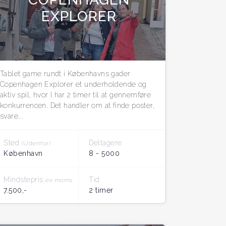
EXPLORER
Tablet game rundt i Københavns gader
Copenhagen Explorer et underholdende og
aktiv spil, hvor I har 2 timer til at gennemføre
konkurrencen. Det handler om at finde poster,
svare...
Sted
Deltagere
(Udenfor)
København
8 - 5000
Mindstepris
Tid
ex moms
7.500,-
2 timer