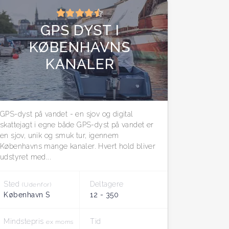
GPS DYST I
KØBENHAVNS
KANALER
GPS-dyst på vandet - en sjov og digital
skattejagt i egne både GPS-dyst på vandet er
en sjov, unik og smuk tur, igennem
Københavns mange kanaler. Hvert hold bliver
udstyret med...
Sted
Deltagere
(Udenfor)
København S
12 - 350
Mindstepris
Tid
ex moms