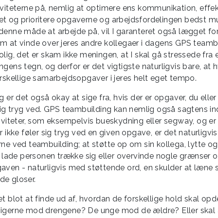
iviteterne på, nemlig at optimere ens kommunikation, effek
t og prioritere opgaverne og arbejdsfordelingen bedst mul
denne måde at arbejde på, vil I garanteret også lægget for
m at vinde over jeres andre kollegaer i dagens GPS teambu
lig, det er skam ikke meningen, at I skal gå stressede fra 
gens tegn, og derfor er det vigtigste naturligvis bare, at 
orskellige samarbejdsopgaver i jeres helt eget tempo.
g er det også okay at sige fra, hvis der er opgaver, du eller
 sig tryg ved. GPS teambuilding kan nemlig også sagtens i
tiviteter, som eksempelvis bueskydning eller segway, og er
r ikke føler sig tryg ved en given opgave, er det naturligvi
rne ved teambuilding; at støtte op om sin kollega, lytte og
at lade personen trække sig eller overvinde nogle grænser o
aven - naturligvis med støttende ord, en skulder at læne 
e gloser.
t blot at finde ud af, hvordan de forskellige hold skal opd
igerne mod drengene? De unge mod de ældre? Eller skal a