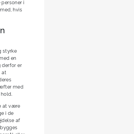
 personer i
 med, hvis
in
 styrke
 med en
 derfor er
 at
deres
ræfter med
 hold.
e at være
ge i de
ejdelse af
l bygges