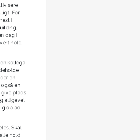
tivisere
igt. For
rest i
ilding.
en dag i
hvert hold
 en kollega
ndeholde
 der en
s også en
 give plads
g alligevel
sig op ad
eles. Skal
lle hold