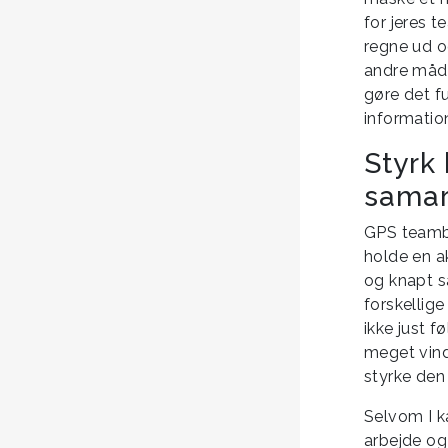
for jeres t
regne ud og
andre måde
gøre det fu
information
Styrk
samar
GPS teambu
holde en a
og knapt så
forskellig
ikke just 
meget vindi
styrke den
Selvom I k
arbejde og 