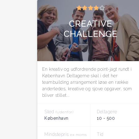
CREATIVE
CHALLENGE
En kreativ og udfordrende point-jagt rundt i
København Deltagerne skal i det her
teambuilding arrangement løse en række
anderledes, kreative og sjove opgaver, som
bliver stillet...
Sted
Deltagere
(Udenfor)
København
10 - 500
Mindstepris
Tid
ex moms