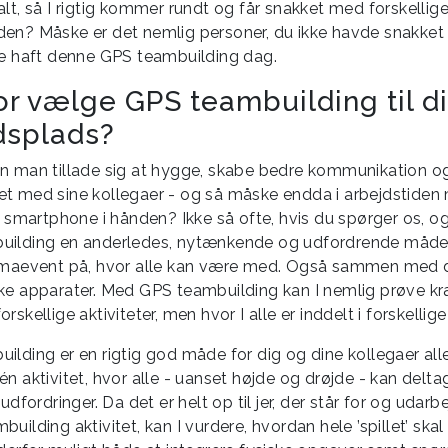
lt, så I rigtig kommer rundt og får snakket med forskellige
en? Måske er det nemlig personer, du ikke havde snakket
de haft denne GPS teambuilding dag.
or vælge GPS teambuilding til d
dsplads?
n man tillade sig at hygge, skabe bedre kommunikation og
t med sine kollegaer - og så måske endda i arbejdstiden
r smartphone i hånden? Ikke så ofte, hvis du spørger os, og
uilding en anderledes, nytænkende og udfordrende måde
rmaevent på, hvor alle kan være med. Også sammen med 
ke apparater. Med GPS teambuilding kan I nemlig prøve k
rskellige aktiviteter, men hvor I alle er inddelt i forskellige
ilding er en rigtig god måde for dig og dine kollegaer all
n aktivitet, hvor alle - uanset højde og drøjde - kan delta
 udfordringer. Da det er helt op til jer, der står for og udarb
uilding aktivitet, kan I vurdere, hvordan hele ’spillet’ ska