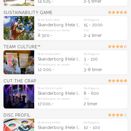
14.625,-
2-5 timer
SUSTAINABILITY GAME
Sted
(Udenfor)
Deltagere
Skanderborg
(Hele landet)
15 - 2000
Mindstepris
ex moms
Tid
8.300,-
2-4 timer
TEAM CULTURE™
Sted
(Indenfor)
Deltagere
Skanderborg
(Hele landet)
3 - 100
Mindstepris
ex moms
Tid
12.000,-
3-8 timer
CUT THE CRAP
Sted
(Inde/ude)
Deltagere
Skanderborg
(Hele landet)
8 - 600
Mindstepris
ex moms
Tid
17.000,-
2 timer
DISC PROFIL
Sted
(Indenfor)
Deltagere
Skanderborg
(Hele landet)
10 - 100