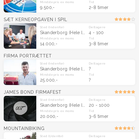
Mindstepris
ex moms
Tid
9.500,-
2-8 timer
SÆT KERNEOPGAVEN I SPIL
Sted
(Indenfor)
Deltagere
Skanderborg
(Hele landet)
4 - 100
Mindstepris
ex moms
Tid
14.000,-
3-8 timer
FIRMA PORTRÆTTET
Sted
(Indenfor)
Deltagere
Skanderborg
(Hele landet)
?
Mindstepris
ex moms
Tid
25.000,-
?
JAMES BOND FIRMAFEST
Sted
(Indenfor)
Deltagere
Skanderborg
(Hele landet)
20 - 1000
Mindstepris
ex moms
Tid
20.000,-
3-6 timer
MOUNTAINBIKING
Sted
(Udenfor)
Deltagere