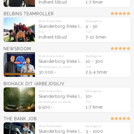
Indhent tilbud
1-7 timer
BELBINS TEAMROLLER
Sted
(Indenfor)
Deltagere
Skanderborg
(Hele landet)
4 - 50
Pris
Tid
Indhent tilbud
7-10 timer
NEWSROOM
Sted
(Inde/ude)
Deltagere
Skanderborg
(Hele landet)
10 - 300
Mindstepris
ex moms
Tid
30.000,-
2,5-4 timer
BIOHACK DIT (ARBEJDS)LIV
Sted
(Indenfor)
Deltagere
Skanderborg
(Hele landet)
10+
Mindstepris
ex moms
Tid
9.500,-
1-7 timer
THE BANK JOB
Sted
(Indenfor)
Deltagere
Skanderborg
(Hele landet)
3 - 1000