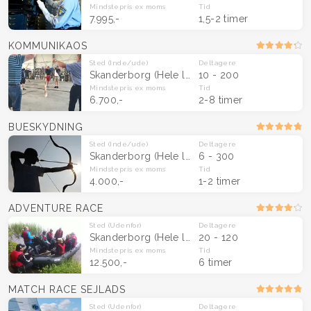
Mindstepris
ex moms
Tid
7.995,-
1,5-2 timer
KOMMUNIKAOS
Sted
(Inde/ude)
Deltagere
Skanderborg
(Hele landet)
10 - 200
Mindstepris
ex moms
Tid
6.700,-
2-8 timer
BUESKYDNING
Sted
(Inde/ude)
Deltagere
Skanderborg
(Hele landet)
6 - 300
Mindstepris
ex moms
Tid
4.000,-
1-2 timer
ADVENTURE RACE
Sted
(Udenfor)
Deltagere
Skanderborg
(Hele landet)
20 - 120
Mindstepris
ex moms
Tid
12.500,-
6 timer
MATCH RACE SEJLADS
Sted
(Udenfor)
Deltagere