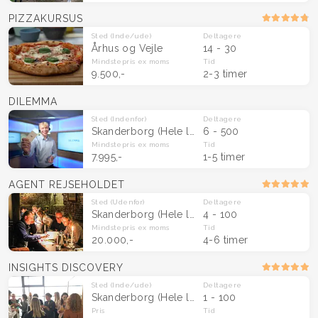
PIZZAKURSUS
Sted
(Inde/ude)
Deltagere
Århus og Vejle
14 - 30
Mindstepris
ex moms
Tid
9.500,-
2-3 timer
DILEMMA
Sted
(Indenfor)
Deltagere
Skanderborg
(Hele landet)
6 - 500
Mindstepris
ex moms
Tid
7.995,-
1-5 timer
AGENT REJSEHOLDET
Sted
(Udenfor)
Deltagere
Skanderborg
(Hele landet)
4 - 100
Mindstepris
ex moms
Tid
20.000,-
4-6 timer
INSIGHTS DISCOVERY
Sted
(Inde/ude)
Deltagere
Skanderborg
(Hele landet)
1 - 100
Pris
Tid