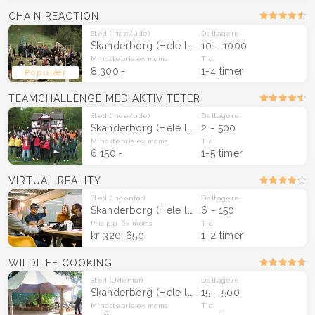
CHAIN REACTION
Sted
(Inde/ude)
Deltagere
Skanderborg
(Hele landet)
10 - 1000
Mindstepris
ex moms
Tid
8.300,-
1-4 timer
Populær
TEAMCHALLENGE MED AKTIVITETER
Sted
(Inde/ude)
Deltagere
Skanderborg
(Hele landet)
2 - 500
Mindstepris
ex moms
Tid
6.150,-
1-5 timer
VIRTUAL REALITY
Sted
(Indenfor)
Deltagere
Skanderborg
(Hele landet)
6 - 150
Pris p.p.
ex moms
Tid
kr 320-650
1-2 timer
WILDLIFE COOKING
Sted
(Udenfor)
Deltagere
Skanderborg
(Hele landet)
15 - 500
Mindstepris
ex moms
Tid