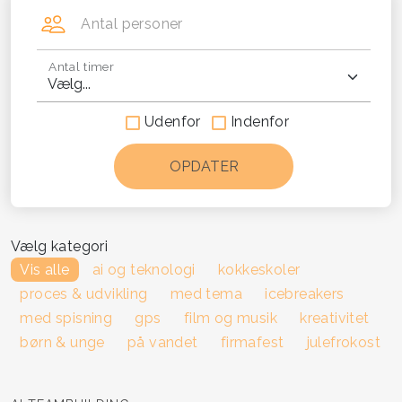
Antal personer
Antal timer
Udenfor
Indenfor
Vælg kategori
Vis alle
ai og teknologi
kokkeskoler
proces & udvikling
med tema
icebreakers
med spisning
gps
film og musik
kreativitet
børn & unge
på vandet
firmafest
julefrokost