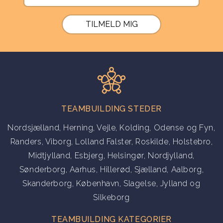
If you
are a
human,
ignore
this
field
TEAMBUILDING STEDER
Nordsjælland
,
Herning
,
Vejle
,
Kolding
,
Odense og Fyn
,
Randers
,
Viborg
,
Lolland Falster
,
Roskilde
,
Holstebro
,
Midtjylland
,
Esbjerg
,
Helsingør
,
Nordjylland
,
Sønderborg
,
Aarhus
,
Hillerød
,
Sjælland
,
Aalborg
,
Skanderborg
,
København
,
Slagelse
,
Jylland
og
Silkeborg
TEAMBUILDING KATEGORIER