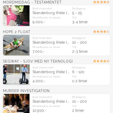
MORDMIDDAG - TESTAMENTET
Sted
(Indenfor)
Deltagere
Skanderborg
(Hele landet)
5 - 25
Mindstepris
ex moms
Tid
9.000,-
3-4 timer
HOPE 2 FLOAT
Sted
(Udenfor)
Deltagere
Skanderborg
(Hele landet)
10 - 200
Mindstepris
ex moms
Tid
7.000,-
2-3 timer
SEGWAY - SJOV MED NY TEKNOLOGI
Sted
(Inde/ude)
Deltagere
Skanderborg
(Hele landet)
6 - 120
Mindstepris
ex moms
Tid
4.000,-
1-2 timer
MURDER INVESTIGATION
Sted
(Indenfor)
Deltagere
Skanderborg
(Hele landet)
10 - 200
Mindstepris
ex moms
Tid
12.900,-
2 timer