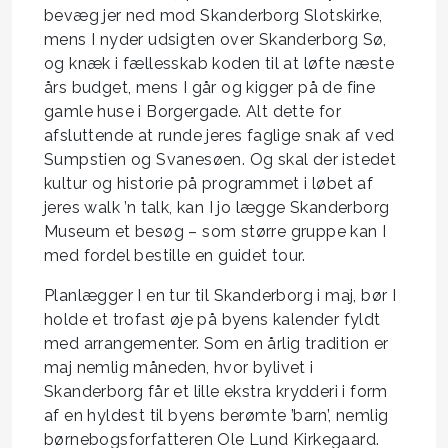
bevæg jer ned mod Skanderborg Slotskirke,
mens I nyder udsigten over Skanderborg Sø,
og knæk i fællesskab koden til at løfte næste
års budget, mens I går og kigger på de fine
gamle huse i Borgergade. Alt dette for
afsluttende at runde jeres faglige snak af ved
Sumpstien og Svanesøen. Og skal der istedet
kultur og historie på programmet i løbet af
jeres walk ’n talk, kan I jo lægge Skanderborg
Museum et besøg – som større gruppe kan I
med fordel bestille en guidet tour.
Planlægger I en tur til Skanderborg i maj, bør I
holde et trofast øje på byens kalender fyldt
med arrangementer. Som en årlig tradition er
maj nemlig måneden, hvor bylivet i
Skanderborg får et lille ekstra krydderi i form
af en hyldest til byens berømte ’barn’, nemlig
børnebogsforfatteren Ole Lund Kirkegaard.