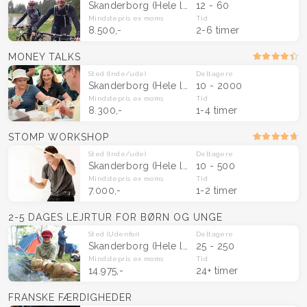
Skanderborg
(Hele landet)
12 - 60
Mindstepris
ex moms
Tid
8.500,-
2-6 timer
MONEY TALKS
Sted
(Inde/ude)
Deltagere
Skanderborg
(Hele landet)
10 - 2000
Mindstepris
ex moms
Tid
8.300,-
1-4 timer
STOMP WORKSHOP
Sted
(Inde/ude)
Deltagere
Skanderborg
(Hele landet)
10 - 500
Mindstepris
ex moms
Tid
7.000,-
1-2 timer
2-5 DAGES LEJRTUR FOR BØRN OG UNGE
Sted
(Udenfor)
Deltagere
Skanderborg
(Hele landet)
25 - 250
Mindstepris
ex moms
Tid
14.975,-
24+ timer
FRANSKE FÆRDIGHEDER