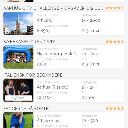
AARHUS CITY CHALLENGE - OPGAVER OG UDFORDRINGER
Sted
(Udenfor)
Deltagere
Århus C
15 - 2000
Mindstepris
ex moms
Tid
8.850,-
2-3 timer
SÆBEKASSE GRANDPRIX
Sted
(Udenfor)
Deltagere
Skanderborg
(Hele landet)
10 - 200
Mindstepris
ex moms
Tid
2.950,-
2-3 timer
ITALIENSK FOR BEGYNDERE
Sted
(Indenfor)
Deltagere
Aarhus (Risskov)
15 - 25
Mindstepris
ex moms
Tid
10.125,-
2 timer
Nyhed
FANGERNE PÅ FORTET
Sted
(Inde/ude)
Deltagere
Århus (Viby)
10 - 500
Mindstepris
ex moms
Tid