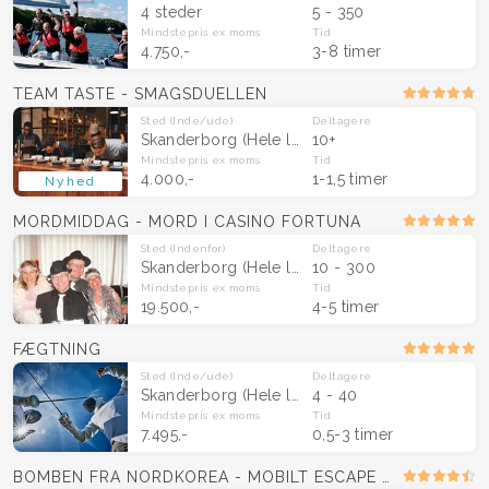
4 steder
5 - 350
Mindstepris
ex moms
Tid
4.750,-
3-8 timer
TEAM TASTE - SMAGSDUELLEN
Sted
(Inde/ude)
Deltagere
Skanderborg
(Hele landet)
10+
Mindstepris
ex moms
Tid
4.000,-
1-1,5 timer
Nyhed
MORDMIDDAG - MORD I CASINO FORTUNA
Sted
(Indenfor)
Deltagere
Skanderborg
(Hele landet)
10 - 300
Mindstepris
ex moms
Tid
19.500,-
4-5 timer
FÆGTNING
Sted
(Inde/ude)
Deltagere
Skanderborg
(Hele landet)
4 - 40
Mindstepris
ex moms
Tid
7.495,-
0,5-3 timer
BOMBEN FRA NORDKOREA - MOBILT ESCAPE ROOM