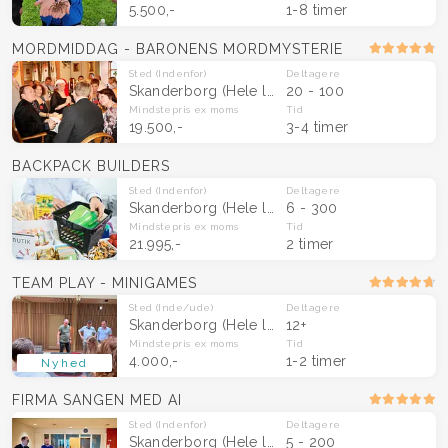
5.500,-
1-8 timer
MORDMIDDAG - BARONENS MORDMYSTERIE
Sted
(Indenfor)
Deltagere
Skanderborg
(Hele landet)
20 - 100
Mindstepris
ex moms
Tid
19.500,-
3-4 timer
BACKPACK BUILDERS
Sted
(Indenfor)
Deltagere
Skanderborg
(Hele landet)
6 - 300
Mindstepris
ex moms
Tid
21.995,-
2 timer
TEAM PLAY - MINIGAMES
Sted
(Inde/ude)
Deltagere
Skanderborg
(Hele landet)
12+
Mindstepris
ex moms
Tid
4.000,-
1-2 timer
Nyhed
FIRMA SANGEN MED AI
Sted
(Indenfor)
Deltagere
Skanderborg
(Hele landet)
5 - 200