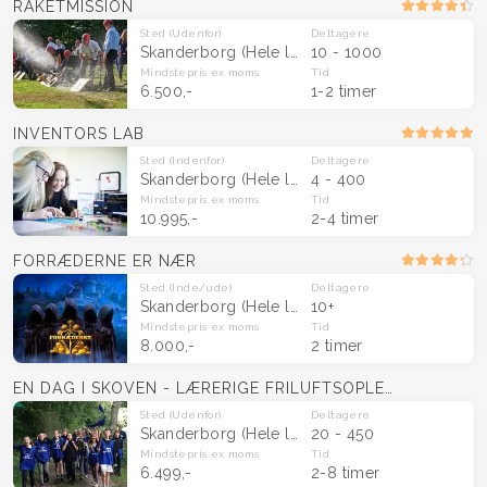
RAKETMISSION
Sted
(Udenfor)
Deltagere
Skanderborg
(Hele landet)
10 - 1000
Mindstepris
ex moms
Tid
6.500,-
1-2 timer
INVENTORS LAB
Sted
(Indenfor)
Deltagere
Skanderborg
(Hele landet)
4 - 400
Mindstepris
ex moms
Tid
10.995,-
2-4 timer
FORRÆDERNE ER NÆR
Sted
(Inde/ude)
Deltagere
Skanderborg
(Hele landet)
10+
Mindstepris
ex moms
Tid
8.000,-
2 timer
EN DAG I SKOVEN - LÆRERIGE FRILUFTSOPLEVELSER
Sted
(Udenfor)
Deltagere
Skanderborg
(Hele landet)
20 - 450
Mindstepris
ex moms
Tid
6.499,-
2-8 timer