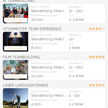
AI TEAMBUILDING
Sted
(Indenfor)
Deltagere
Skanderborg
(Hele landet)
10 - 500
Mindstepris
ex moms
Tid
25.000,-
2-3 timer
Populær
STORMESTER TEAM EXPERIENCE
Sted
(Inde/ude)
Deltagere
Skanderborg
(Hele landet)
10+
Mindstepris
ex moms
Tid
8.000,-
2 timer
Populær
FILM TEAMBUILDING
Sted
(Inde/ude)
Deltagere
Skanderborg
(Hele landet)
10 - 600
Mindstepris
ex moms
Tid
25.000,-
2-4 timer
Populær
LASER LERDUESKYDNING
Sted
(Udenfor)
Deltagere
Skanderborg
(Hele landet)
5 - 150
Mindstepris
ex moms
Tid
4.000,-
1-2 timer