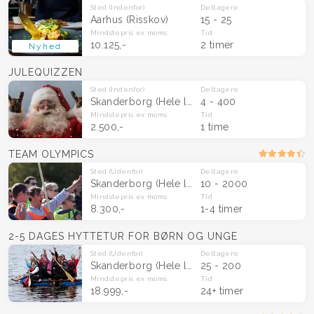
Sted
(Indenfor)
Deltagere
Aarhus (Risskov)
15 - 25
Mindstepris
ex moms
Tid
10.125,-
2 timer
Nyhed
JULEQUIZZEN
Sted
(Indenfor)
Deltagere
Skanderborg
(Hele landet)
4 - 400
Mindstepris
ex moms
Tid
2.500,-
1 time
TEAM OLYMPICS
Sted
(Udenfor)
Deltagere
Skanderborg
(Hele landet)
10 - 2000
Mindstepris
ex moms
Tid
8.300,-
1-4 timer
2-5 DAGES HYTTETUR FOR BØRN OG UNGE
Sted
(Udenfor)
Deltagere
Skanderborg
(Hele landet)
25 - 200
Mindstepris
ex moms
Tid
18.999,-
24+ timer