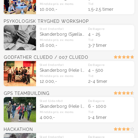
Mindstepris
ex moms
Tid
10.000,-
1,5-2,5 timer
PSYKOLOGISK TRYGHED WORKSHOP
Sted
(Indenfor)
Deltagere
Skanderborg
(Sjælland, Fyn og Midtjylland )
4 - 25
Mindstepris
ex moms
Tid
16.000,-
3-7 timer
GODFATHER CLUEDO / 007 CLUEDO
Sted
(Indenfor)
Deltagere
Skanderborg
(Hele landet)
4 - 500
Mindstepris
ex moms
Tid
12.000,-
2-4 timer
GPS TEAMBUILDING
Sted
(Udenfor)
Deltagere
Skanderborg
(Hele landet)
6 - 1000
Mindstepris
ex moms
Tid
4.000,-
1-4 timer
HACKATHON
Sted
(Indenfor)
Deltagere