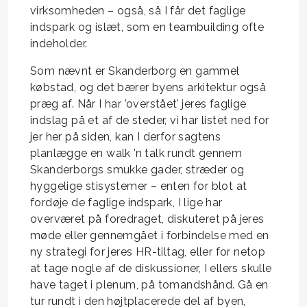
virksomheden – også, så I får det faglige
indspark og islæt, som en teambuilding ofte
indeholder.
Som nævnt er Skanderborg en gammel
købstad, og det bærer byens arkitektur også
præg af. Når I har ’overstået’ jeres faglige
indslag på et af de steder, vi har listet ned for
jer her på siden, kan I derfor sagtens
planlægge en walk ’n talk rundt gennem
Skanderborgs smukke gader, stræder og
hyggelige stisystemer – enten for blot at
fordøje de faglige indspark, I lige har
overværet på foredraget, diskuteret på jeres
møde eller gennemgået i forbindelse med en
ny strategi for jeres HR-tiltag, eller for netop
at tage nogle af de diskussioner, I ellers skulle
have taget i plenum, på tomandshånd. Gå en
tur rundt i den højtplacerede del af byen,