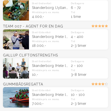
Sted
(Indenfor)
Deltagere
Skanderborg
(Jylland & Fyn)
6 - 72
Mindstepris
ex moms
Tid
4.000,-
1 time
TEAM 007 - AGENT FOR EN DAG
Sted
(Udenfor)
Deltagere
Skanderborg
(Hele landet)
4 - 400
Mindstepris
ex moms
Tid
18.000,-
2-3 timer
GALLUP CLIFTONSTRENGTHS
Sted
(Indenfor)
Deltagere
Skanderborg
(Hele landet)
2 - 100
Mindstepris
ex moms
Tid
10,-
3-8 timer
GUMMIBÅDSREGATTA
Sted
(Udenfor)
Deltagere
Skanderborg
(Hele landet)
10 - 100
Mindstepris
ex moms
Tid
7.000,-
2-3 timer