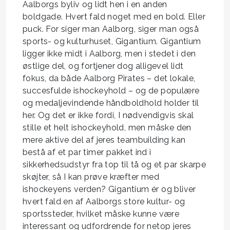
Aalborgs byliv og lidt hen i en anden
boldgade. Hvert fald noget med en bold. Eller
puck. For siger man Aalborg, siger man også
sports- og kulturhuset, Gigantium. Gigantium
ligger ikke midt i Aalborg, men i stedet i den
østlige del, og fortjener dog alligevel lidt
fokus, da både Aalborg Pirates – det lokale,
succesfulde ishockeyhold – og de populære
og medaljevindende håndboldhold holder til
her. Og det er ikke fordi, I nødvendigvis skal
stille et helt ishockeyhold, men måske den
mere aktive del af jeres teambuilding kan
bestå af et par timer pakket ind i
sikkerhedsudstyr fra top til tå og et par skarpe
skøjter, så I kan prøve kræfter med
ishockeyens verden? Gigantium ér og bliver
hvert fald en af Aalborgs store kultur- og
sportssteder, hvilket måske kunne være
interessant og udfordrende for netop jeres