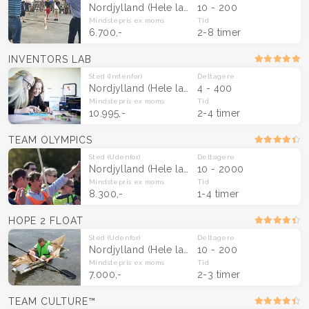
Nordjylland
(Hele landet)
10 - 200
Mindstepris
ex moms
Tid
6.700,-
2-8 timer
INVENTORS LAB
Sted
(Indenfor)
Deltagere
Nordjylland
(Hele landet)
4 - 400
Mindstepris
ex moms
Tid
10.995,-
2-4 timer
TEAM OLYMPICS
Sted
(Udenfor)
Deltagere
Nordjylland
(Hele landet)
10 - 2000
Mindstepris
ex moms
Tid
8.300,-
1-4 timer
HOPE 2 FLOAT
Sted
(Udenfor)
Deltagere
Nordjylland
(Hele landet)
10 - 200
Mindstepris
ex moms
Tid
7.000,-
2-3 timer
TEAM CULTURE™