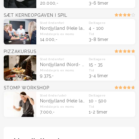
20.000,-
3-6 timer
SÆT KERNEOPGAVEN I SPIL
Sted
(Indenfor)
Deltagere
Nordjylland
(Hele landet)
4 - 100
Mindstepris
ex moms
Tid
14.000,-
3-8 timer
PIZZAKURSUS
Sted
(Indenfor)
Deltagere
Nordjylland
(Nord- og Østjylland)
15 - 35
Mindstepris
ex moms
Tid
9.375,-
3-4 timer
STOMP WORKSHOP
Sted
(Inde/ude)
Deltagere
Nordjylland
(Hele landet)
10 - 500
Mindstepris
ex moms
Tid
7.000,-
1-2 timer