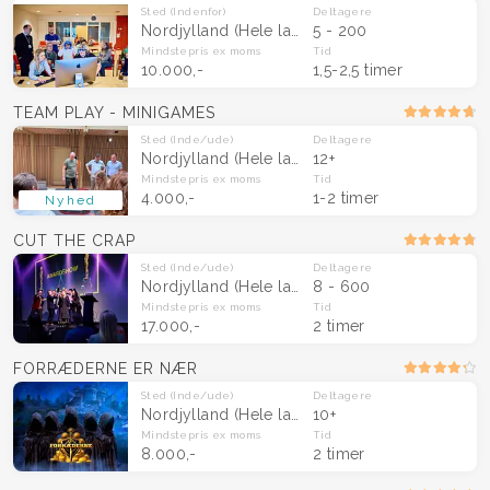
Sted
(Indenfor)
Deltagere
Nordjylland
(Hele landet)
5 - 200
Mindstepris
ex moms
Tid
10.000,-
1,5-2,5 timer
TEAM PLAY - MINIGAMES
Sted
(Inde/ude)
Deltagere
Nordjylland
(Hele landet)
12+
Mindstepris
ex moms
Tid
4.000,-
1-2 timer
Nyhed
CUT THE CRAP
Sted
(Inde/ude)
Deltagere
Nordjylland
(Hele landet)
8 - 600
Mindstepris
ex moms
Tid
17.000,-
2 timer
FORRÆDERNE ER NÆR
Sted
(Inde/ude)
Deltagere
Nordjylland
(Hele landet)
10+
Mindstepris
ex moms
Tid
8.000,-
2 timer