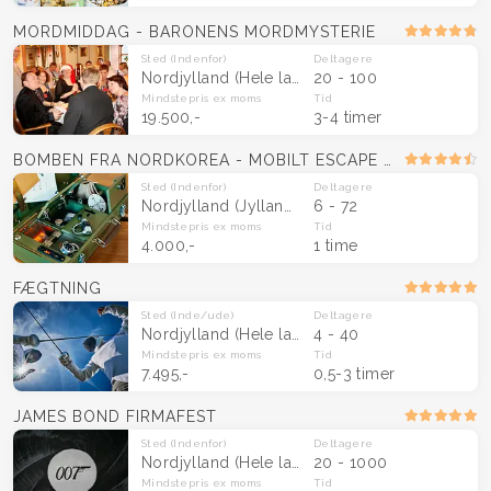
MORDMIDDAG - BARONENS MORDMYSTERIE
Sted
(Indenfor)
Deltagere
Nordjylland
(Hele landet)
20 - 100
Mindstepris
ex moms
Tid
19.500,-
3-4 timer
BOMBEN FRA NORDKOREA - MOBILT ESCAPE ROOM
Sted
(Indenfor)
Deltagere
Nordjylland
(Jylland & Fyn)
6 - 72
Mindstepris
ex moms
Tid
4.000,-
1 time
FÆGTNING
Sted
(Inde/ude)
Deltagere
Nordjylland
(Hele landet)
4 - 40
Mindstepris
ex moms
Tid
7.495,-
0,5-3 timer
JAMES BOND FIRMAFEST
Sted
(Indenfor)
Deltagere
Nordjylland
(Hele landet)
20 - 1000
Mindstepris
ex moms
Tid