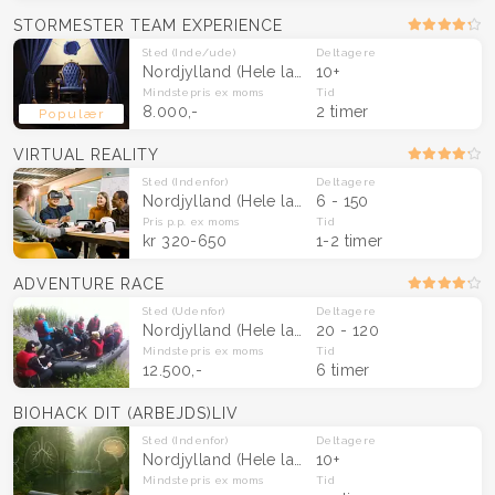
STORMESTER TEAM EXPERIENCE
Sted
(Inde/ude)
Deltagere
Nordjylland
(Hele landet)
10+
Mindstepris
ex moms
Tid
8.000,-
2 timer
Populær
VIRTUAL REALITY
Sted
(Indenfor)
Deltagere
Nordjylland
(Hele landet)
6 - 150
Pris p.p.
ex moms
Tid
kr 320-650
1-2 timer
ADVENTURE RACE
Sted
(Udenfor)
Deltagere
Nordjylland
(Hele landet)
20 - 120
Mindstepris
ex moms
Tid
12.500,-
6 timer
BIOHACK DIT (ARBEJDS)LIV
Sted
(Indenfor)
Deltagere
Nordjylland
(Hele landet)
10+
Mindstepris
ex moms
Tid