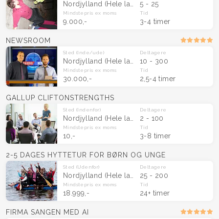
Nordjylland
(Hele landet)
5 - 25
Mindstepris
ex moms
Tid
9.000,-
3-4 timer
NEWSROOM
Sted
(Inde/ude)
Deltagere
Nordjylland
(Hele landet)
10 - 300
Mindstepris
ex moms
Tid
30.000,-
2,5-4 timer
GALLUP CLIFTONSTRENGTHS
Sted
(Indenfor)
Deltagere
Nordjylland
(Hele landet)
2 - 100
Mindstepris
ex moms
Tid
10,-
3-8 timer
2-5 DAGES HYTTETUR FOR BØRN OG UNGE
Sted
(Udenfor)
Deltagere
Nordjylland
(Hele landet)
25 - 200
Mindstepris
ex moms
Tid
18.999,-
24+ timer
FIRMA SANGEN MED AI