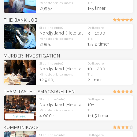
Mindstepris
ex moms
Tid
7.995,-
1-5 timer
THE BANK JOB
Sted
(Indenfor)
Deltagere
Nordjylland
(Hele landet)
3 - 1000
Mindstepris
ex moms
Tid
7.995,-
1,5-2 timer
MURDER INVESTIGATION
Sted
(Indenfor)
Deltagere
Nordjylland
(Hele landet)
10 - 200
Mindstepris
ex moms
Tid
12.900,-
2 timer
TEAM TASTE - SMAGSDUELLEN
Sted
(Inde/ude)
Deltagere
Nordjylland
(Hele landet)
10+
Mindstepris
ex moms
Tid
4.000,-
1-1,5 timer
Nyhed
KOMMUNIKAOS
Sted
(Inde/ude)
Deltagere