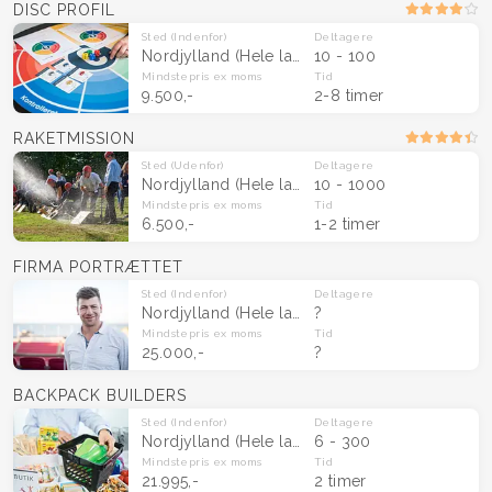
DISC PROFIL
Sted
(Indenfor)
Deltagere
Nordjylland
(Hele landet)
10 - 100
Mindstepris
ex moms
Tid
9.500,-
2-8 timer
RAKETMISSION
Sted
(Udenfor)
Deltagere
Nordjylland
(Hele landet)
10 - 1000
Mindstepris
ex moms
Tid
6.500,-
1-2 timer
FIRMA PORTRÆTTET
Sted
(Indenfor)
Deltagere
Nordjylland
(Hele landet)
?
Mindstepris
ex moms
Tid
25.000,-
?
BACKPACK BUILDERS
Sted
(Indenfor)
Deltagere
Nordjylland
(Hele landet)
6 - 300
Mindstepris
ex moms
Tid
21.995,-
2 timer