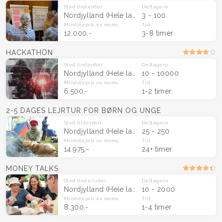
Sted
(Indenfor)
Deltagere
Nordjylland
(Hele landet)
3 - 100
Mindstepris
ex moms
Tid
12.000,-
3-8 timer
HACKATHON
Sted
(Indenfor)
Deltagere
Nordjylland
(Hele landet)
10 - 10000
Mindstepris
ex moms
Tid
6.500,-
1-2 timer
2-5 DAGES LEJRTUR FOR BØRN OG UNGE
Sted
(Udenfor)
Deltagere
Nordjylland
(Hele landet)
25 - 250
Mindstepris
ex moms
Tid
14.975,-
24+ timer
MONEY TALKS
Sted
(Inde/ude)
Deltagere
Nordjylland
(Hele landet)
10 - 2000
Mindstepris
ex moms
Tid
8.300,-
1-4 timer