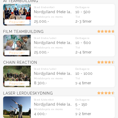
AI TEAMBUILDING
Sted
(Indenfor)
Deltagere
Nordjylland
(Hele landet)
10 - 500
Mindstepris
ex moms
Tid
25.000,-
2-3 timer
Populær
FILM TEAMBUILDING
Sted
(Inde/ude)
Deltagere
Nordjylland
(Hele landet)
10 - 600
Mindstepris
ex moms
Tid
25.000,-
2-4 timer
Populær
CHAIN REACTION
Sted
(Inde/ude)
Deltagere
Nordjylland
(Hele landet)
10 - 1000
Mindstepris
ex moms
Tid
8.300,-
1-4 timer
Populær
LASER LERDUESKYDNING
Sted
(Udenfor)
Deltagere
Nordjylland
(Hele landet)
5 - 150
Mindstepris
ex moms
Tid
4.000,-
1-2 timer