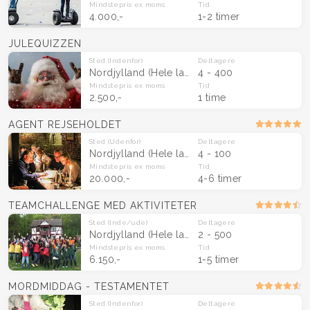
Mindstepris
ex moms
Tid
4.000,-
1-2 timer
JULEQUIZZEN
Sted
(Indenfor)
Deltagere
Nordjylland
(Hele landet)
4 - 400
Mindstepris
ex moms
Tid
2.500,-
1 time
AGENT REJSEHOLDET
Sted
(Udenfor)
Deltagere
Nordjylland
(Hele landet)
4 - 100
Mindstepris
ex moms
Tid
20.000,-
4-6 timer
TEAMCHALLENGE MED AKTIVITETER
Sted
(Inde/ude)
Deltagere
Nordjylland
(Hele landet)
2 - 500
Mindstepris
ex moms
Tid
6.150,-
1-5 timer
MORDMIDDAG - TESTAMENTET
Sted
(Indenfor)
Deltagere