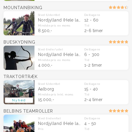
MOUNTAINBIKING
Sted
(Udenfor)
Deltagere
Nordjylland
(Hele landet)
12 - 60
Mindstepris
ex moms
Tid
8.500,-
2-6 timer
BUESKYDNING
Sted
(Inde/ude)
Deltagere
Nordjylland
(Hele landet)
6 - 300
Mindstepris
ex moms
Tid
4.000,-
1-2 timer
TRAKTORTRÆK
Sted
(Udenfor)
Deltagere
Aalborg
15 - 40
Mindstepris
Inkl. moms
Tid
15.000,-
2-4 timer
Nyhed
BELBINS TEAMROLLER
Sted
(Indenfor)
Deltagere
Nordjylland
(Hele landet)
4 - 50
Pris
Tid