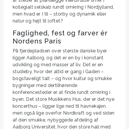
af steder at planlægge værdifulde timer i
kollegialt selskab rundt omkring i Nordjylland,
men hvad er I til – storby og dynamik eller
natur og højt til loftet?
Faglighed, fest og farver ér
Nordens Paris
På fjerdepladsen over største danske byer
ligger Aalborg, og det er en by i konstant
udvikling og med masser af liv. Det er en
studieby, hvor der altid er gang i Gaden –
bogstaveligt talt – og hvor kultur og smukke
bygninger med dertilhørende
konferencesteder er at finde rundt omkring i
byen. Det store Musikkens Hus, der er det nye
koncerthus – ligger lige ned til havnekajen,
men også lige overfor Nordkraft og ved siden
af den smukke, nybyggede afdeling af
Aalborg Universitet, hvor den store hall med