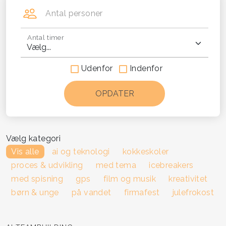
Antal personer
Antal timer
Udenfor
Indenfor
Vælg kategori
Vis alle
ai og teknologi
kokkeskoler
proces & udvikling
med tema
icebreakers
med spisning
gps
film og musik
kreativitet
børn & unge
på vandet
firmafest
julefrokost