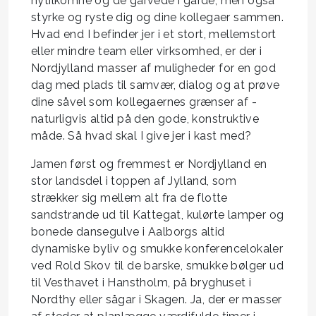
nytilkomne og de garvede i gårde, men også
styrke og ryste dig og dine kollegaer sammen.
Hvad end I befinder jer i et stort, mellemstort
eller mindre team eller virksomhed, er der i
Nordjylland masser af muligheder for en god
dag med plads til samvær, dialog og at prøve
dine såvel som kollegaernes grænser af -
naturligvis altid på den gode, konstruktive
måde. Så hvad skal I give jer i kast med?
Jamen først og fremmest er Nordjylland en
stor landsdel i toppen af Jylland, som
strækker sig mellem alt fra de flotte
sandstrande ud til Kattegat, kulørte lamper og
bonede dansegulve i Aalborgs altid
dynamiske byliv og smukke konferencelokaler
ved Rold Skov til de barske, smukke bølger ud
til Vesthavet i Hanstholm, på bryghuset i
Nordthy eller sågar i Skagen. Ja, der er masser