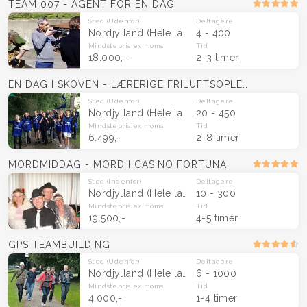
TEAM 007 - AGENT FOR EN DAG
Sted
(Udenfor)
Deltagere
Nordjylland
(Hele landet)
4 - 400
Mindstepris
ex moms
Tid
18.000,-
2-3 timer
EN DAG I SKOVEN - LÆRERIGE FRILUFTSOPLEVELSER
Sted
(Udenfor)
Deltagere
Nordjylland
(Hele landet)
20 - 450
Mindstepris
ex moms
Tid
6.499,-
2-8 timer
MORDMIDDAG - MORD I CASINO FORTUNA
Sted
(Indenfor)
Deltagere
Nordjylland
(Hele landet)
10 - 300
Mindstepris
ex moms
Tid
19.500,-
4-5 timer
GPS TEAMBUILDING
Sted
(Udenfor)
Deltagere
Nordjylland
(Hele landet)
6 - 1000
Mindstepris
ex moms
Tid
4.000,-
1-4 timer