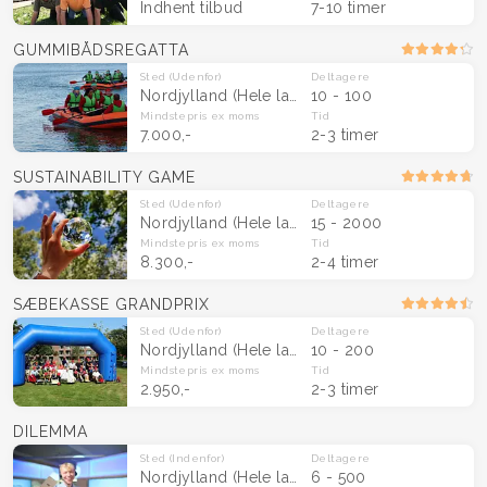
Indhent tilbud
7-10 timer
GUMMIBÅDSREGATTA
Sted
(Udenfor)
Deltagere
Nordjylland
(Hele landet)
10 - 100
Mindstepris
ex moms
Tid
7.000,-
2-3 timer
SUSTAINABILITY GAME
Sted
(Udenfor)
Deltagere
Nordjylland
(Hele landet)
15 - 2000
Mindstepris
ex moms
Tid
8.300,-
2-4 timer
SÆBEKASSE GRANDPRIX
Sted
(Udenfor)
Deltagere
Nordjylland
(Hele landet)
10 - 200
Mindstepris
ex moms
Tid
2.950,-
2-3 timer
DILEMMA
Sted
(Indenfor)
Deltagere
Nordjylland
(Hele landet)
6 - 500