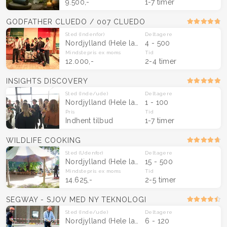
9.500,-
1-7 timer
GODFATHER CLUEDO / 007 CLUEDO
Sted
(Indenfor)
Deltagere
Nordjylland
(Hele landet)
4 - 500
Mindstepris
ex moms
Tid
12.000,-
2-4 timer
INSIGHTS DISCOVERY
Sted
(Inde/ude)
Deltagere
Nordjylland
(Hele landet)
1 - 100
Pris
Tid
Indhent tilbud
1-7 timer
WILDLIFE COOKING
Sted
(Udenfor)
Deltagere
Nordjylland
(Hele landet)
15 - 500
Mindstepris
ex moms
Tid
14.625,-
2-5 timer
SEGWAY - SJOV MED NY TEKNOLOGI
Sted
(Inde/ude)
Deltagere
Nordjylland
(Hele landet)
6 - 120