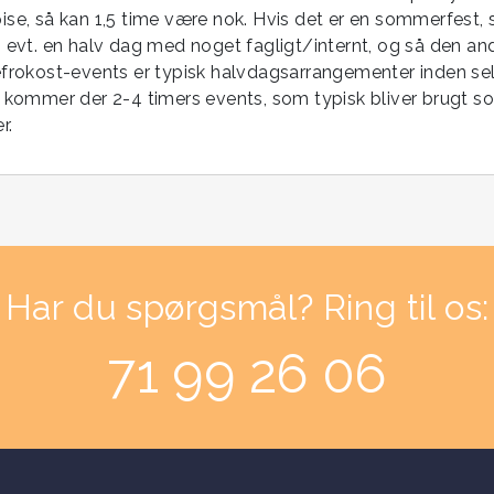
ise, så kan 1,5 time være nok. Hvis det er en sommerfest,
 evt. en halv dag med noget fagligt/internt, og så den and
efrokost-events er typisk halvdagsarrangementer inden sel
r kommer der 2-4 timers events, som typisk bliver brugt s
r.
Har du spørgsmål? Ring til os:
71 99 26 06