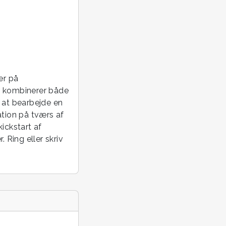
er på
er kombinerer både
 at bearbejde en
ation på tværs af
ickstart af
 Ring eller skriv