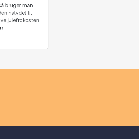
 så bruger man
en halvdel til
ve julefrokosten
om