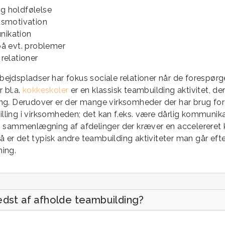
g holdfølelse
dsmotivation
nikation
på evt. problemer
relationer
bejdspladser har fokus sociale relationer når de forespørg
 bl.a.
kokkeskoler
er en klassisk teambuilding aktivitet, d
ning. Derudover er der mange virksomheder der har brug for
illing i virksomheden; det kan f.eks. være dårlig kommunik
en sammenlægning af afdelinger der kræver en accelereret k
 er det typisk andre teambuilding aktiviteter man går efter.
ning.
edst af afholde teambuilding?