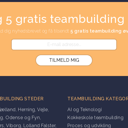
 5 gratis teambuilding 
ld dig nyhedsbrevet og få tilsendt
5 gratis teambuilding ø
BUILDING STEDER
TEAMBUILDING KATEGOR
jælland
,
Herning
,
Vejle
,
AI og Teknologi
ng
,
Odense og Fyn
,
Kokkeskole teambuilding
rs
,
Viborg
,
Lolland Falster
,
Proces og udvikling