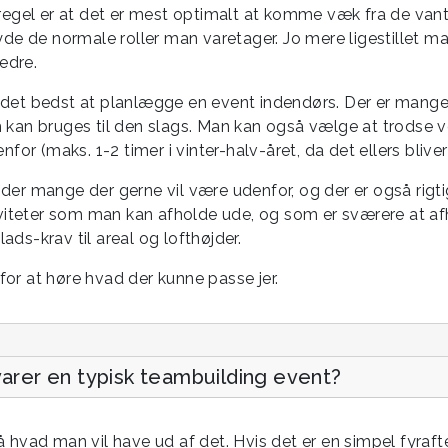
egel er at det er mest optimalt at komme væk fra de van
e de normale roller man varetager. Jo mere ligestillet man
edre.
er det bedst at planlægge en event indendørs. Der er mang
an bruges til den slags. Man kan også vælge at trodse v
for (maks. 1-2 timer i vinter-halv-året, da det ellers bliver 
er mange der gerne vil være udenfor, og der er også rig
viteter som man kan afholde ude, og som er sværere at af
lads-krav til areal og lofthøjder.
 for at høre hvad der kunne passe jer.
varer en typisk teambuilding event?
hvad man vil have ud af det. Hvis det er en simpel fyrafte