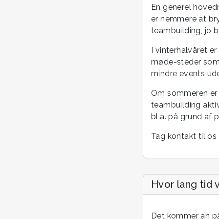
En generel hovedr
er nemmere at bryd
teambuilding, jo b
I vinterhalvåret 
møde-steder som k
mindre events uden
Om sommeren er d
teambuilding akti
bl.a. på grund af p
Tag kontakt til os
Hvor lang tid 
Det kommer an på 