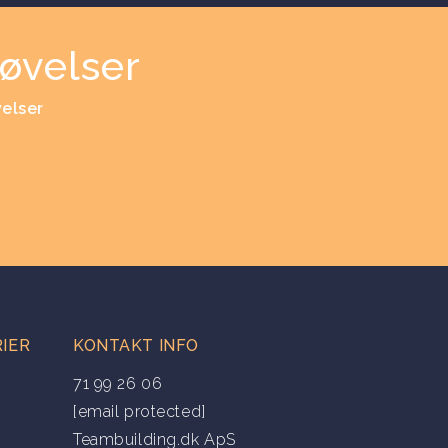
øvelser
velser
IER
KONTAKT INFO
71 99 26 06
[email protected]
Teambuilding.dk ApS