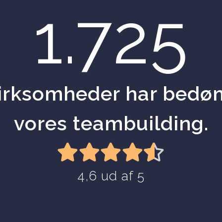
1.725
irksomheder har bedø
vores teambuilding.
4,6 ud af 5