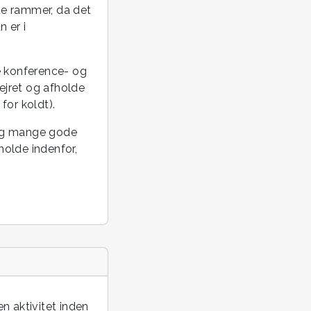
te rammer, da det
 er i
e konference- og
ejret og afholde
for koldt).
tig mange gode
holde indenfor,
n aktivitet inden