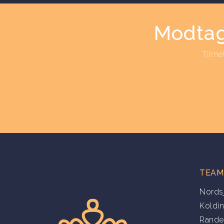
Modtag
Tilme
TEAM
Nords
Koldi
Rande