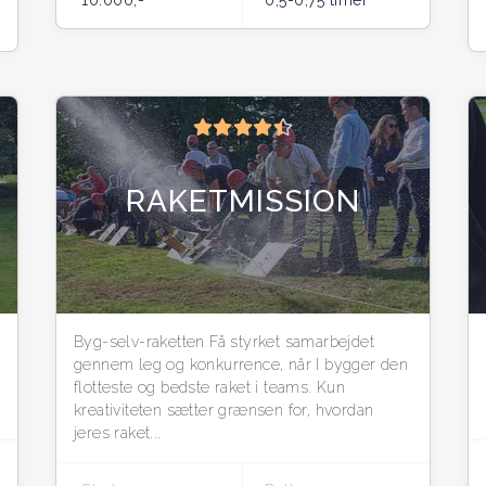
10.000,-
0,5-0,75 timer
RAKETMISSION
Byg-selv-raketten Få styrket samarbejdet
gennem leg og konkurrence, når I bygger den
flotteste og bedste raket i teams. Kun
kreativiteten sætter grænsen for, hvordan
jeres raket...