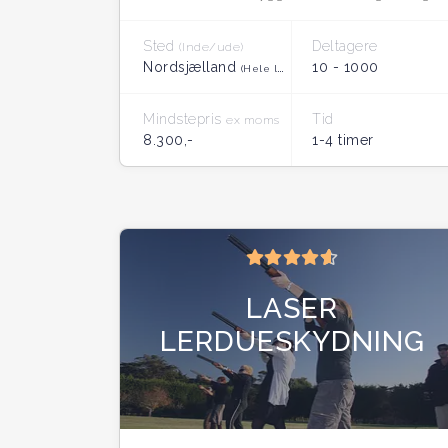
Sted
Deltagere
(Inde/ude)
Nordsjælland
10 - 1000
(Hele landet)
Mindstepris
Tid
ex moms
8.300,-
1-4 timer
LASER
LERDUESKYDNING