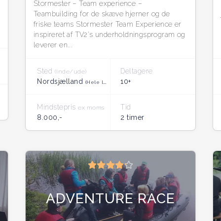
Stormester – Team experience –
Teambuilding for de skæve hjerner og de
friske teams Stormester Team Experience er
inspireret af TV2's underholdningsprogram og
leverer en...
Sted
Deltagere
(Inde/ude)
Nordsjælland
10+
(Hele landet)
Mindstepris
Tid
ex moms
8.000,-
2 timer
ADVENTURE RACE