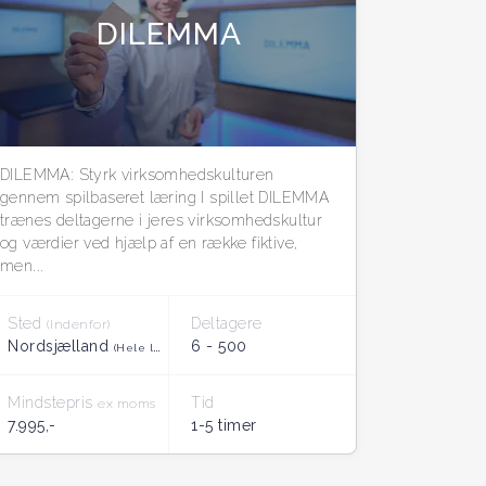
DILEMMA
DILEMMA: Styrk virksomhedskulturen
gennem spilbaseret læring I spillet DILEMMA
trænes deltagerne i jeres virksomhedskultur
og værdier ved hjælp af en række fiktive,
men...
Sted
Deltagere
(Indenfor)
Nordsjælland
6 - 500
(Hele landet)
Mindstepris
Tid
ex moms
7.995,-
1-5 timer