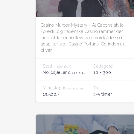
Casino Murder Mystery - Al Capone style
Forestil dig italienske Casino rammer der
indeholder en indlevende mordgåde som
udspiller sig i Casino Fortuna. Og inden du
bliver...
Sted
Deltagere
(Indenfor)
Nordsjælland
10 - 300
(Hele landet)
Mindstepris
Tid
ex moms
19.500,-
4-5 timer