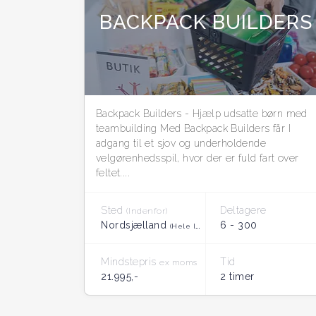
BACKPACK BUILDERS
Backpack Builders - Hjælp udsatte børn med
teambuilding Med Backpack Builders får I
adgang til et sjov og underholdende
velgørenhedsspil, hvor der er fuld fart over
feltet....
Sted
Deltagere
(Indenfor)
Nordsjælland
6 - 300
(Hele landet)
Mindstepris
Tid
ex moms
21.995,-
2 timer