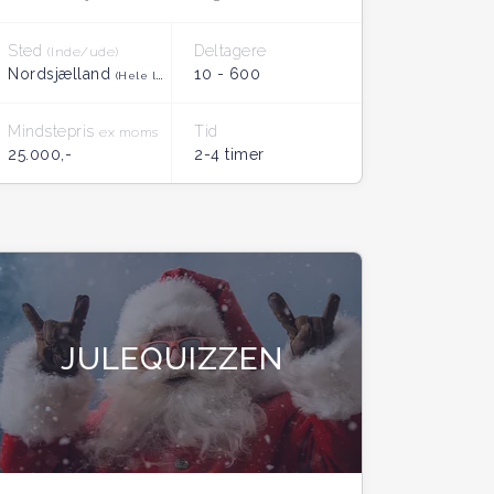
Sted
Deltagere
(Inde/ude)
Nordsjælland
10 - 600
(Hele landet)
Mindstepris
Tid
ex moms
25.000,-
2-4 timer
JULEQUIZZEN