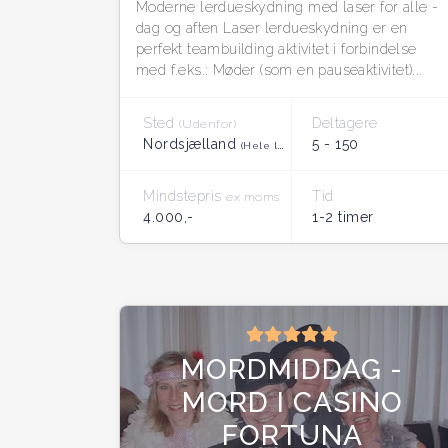
Moderne lerdueskydning med laser for alle -
dag og aften Laser lerdueskydning er en
perfekt teambuilding aktivitet i forbindelse
med f.eks.: Møder (som en pauseaktivitet)...
Sted
Deltagere
(Udenfor)
Nordsjælland
5 - 150
(Hele landet)
Mindstepris
Tid
ex moms
4.000,-
1-2 timer
MORDMIDDAG -
MORD I CASINO
FORTUNA