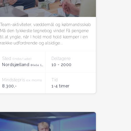
Team-aktiviteter, væddemål og købmandsskab
Må den tykkeste tegnebog vinde! Få pengene
til at yngle, når I hold mod hold kæmper i en
række udfordrende og alsidige...
Sted
Deltagere
(Inde/ude)
Nordsjælland
10 - 2000
(Hele landet)
Mindstepris
Tid
ex moms
8.300,-
1-4 timer