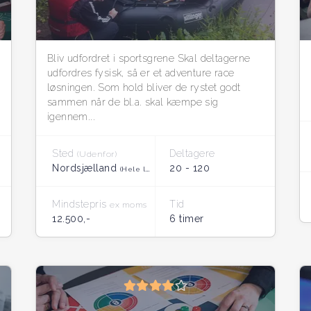
Bliv udfordret i sportsgrene Skal deltagerne
udfordres fysisk, så er et adventure race
løsningen. Som hold bliver de rystet godt
sammen når de bl.a. skal kæmpe sig
igennem...
Sted
Deltagere
(Udenfor)
Nordsjælland
20 - 120
(Hele landet)
Mindstepris
Tid
ex moms
12.500,-
6 timer