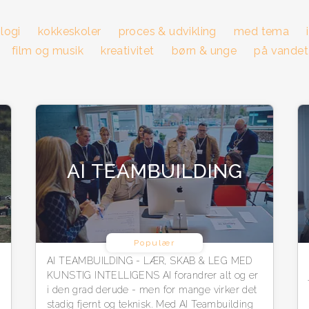
logi
kokkeskoler
proces & udvikling
med tema
film og musik
kreativitet
børn & unge
på vandet
AI TEAMBUILDING
Populær
AI TEAMBUILDING - LÆR, SKAB & LEG MED
KUNSTIG INTELLIGENS AI forandrer alt og er
i den grad derude - men for mange virker det
stadig fjernt og teknisk. Med AI Teambuilding