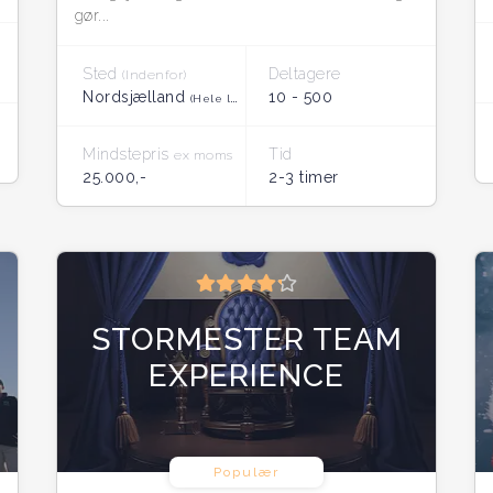
gør...
Sted
Deltagere
(Indenfor)
Nordsjælland
10 - 500
(Hele landet)
Mindstepris
Tid
ex moms
25.000,-
2-3 timer
STORMESTER TEAM
EXPERIENCE
Populær