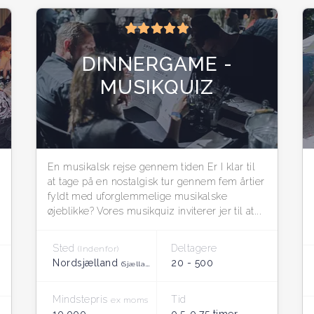
DINNERGAME -
MUSIKQUIZ
En musikalsk rejse gennem tiden Er I klar til
at tage på en nostalgisk tur gennem fem årtier
fyldt med uforglemmelige musikalske
øjeblikke? Vores musikquiz inviterer jer til at...
Sted
Deltagere
(Indenfor)
Nordsjælland
20 - 500
(Sjælland)
Mindstepris
Tid
ex moms