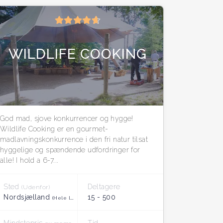
WILDLIFE COOKING
God mad, sjove konkurrencer og hygge!
Wildlife Cooking er en gourmet-
madlavningskonkurrence i den fri natur tilsat
hyggelige og spændende udfordringer for
alle! I hold a 6-7...
Sted
Deltagere
(Udenfor)
Nordsjælland
15 - 500
(Hele landet)