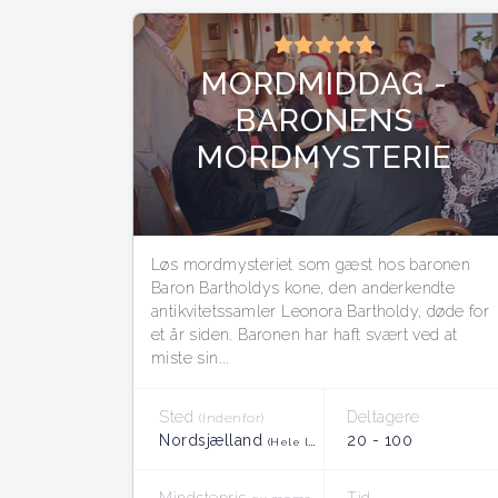
MORDMIDDAG -
BARONENS
MORDMYSTERIE
Løs mordmysteriet som gæst hos baronen
Baron Bartholdys kone, den anderkendte
antikvitetssamler Leonora Bartholdy, døde for
et år siden. Baronen har haft svært ved at
miste sin...
Sted
Deltagere
(Indenfor)
Nordsjælland
20 - 100
(Hele landet)