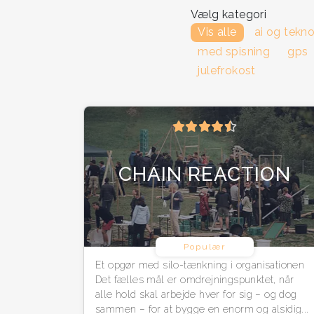
Vælg kategori
Vis alle
ai og tekno
med spisning
gps
julefrokost
CHAIN REACTION
Populær
Et opgør med silo-tænkning i organisationen
Det fælles mål er omdrejningspunktet, når
alle hold skal arbejde hver for sig – og dog
sammen – for at bygge en enorm og alsidig...