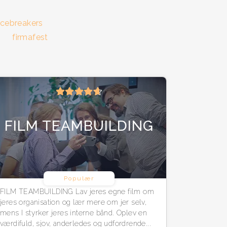
icebreakers
firmafest
FILM TEAMBUILDING
Populær
FILM TEAMBUILDING Lav jeres egne film om
jeres organisation og lær mere om jer selv,
mens I styrker jeres interne bånd. Oplev en
værdifuld, sjov, anderledes og udfordrende...