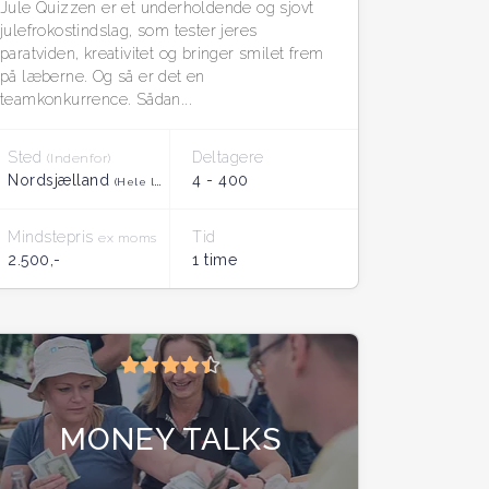
Jule Quizzen er et underholdende og sjovt
julefrokostindslag, som tester jeres
paratviden, kreativitet og bringer smilet frem
på læberne. Og så er det en
teamkonkurrence. Sådan...
Sted
Deltagere
(Indenfor)
Nordsjælland
4 - 400
(Hele landet)
Mindstepris
Tid
ex moms
2.500,-
1 time
MONEY TALKS