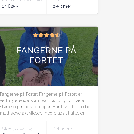
Mindstepris
Tid
ex moms
14.625,-
2-5 timer
FANGERNE PÅ
FORTET
Fangerne på Fortet Fangerne på Fortet er
velfungerende som teambuilding for både
større og mindre grupper. Har I lyst til en dag
med sjove aktiviteter, med plads til alle, er...
Sted
Deltagere
(Inde/ude)