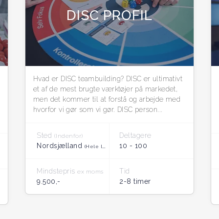
DISC PROFIL
Hvad er DISC teambuilding? DISC er ultimativt
et af de mest brugte værktøjer på markedet,
men det kommer til at forstå og arbejde med
hvorfor vi gør som vi gør. DISC person...
Sted
Deltagere
(Indenfor)
Nordsjælland
10 - 100
(Hele landet)
Mindstepris
Tid
ex moms
9.500,-
2-8 timer