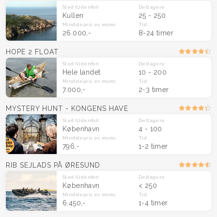
Sted
(Udenfor)
Deltagere
Kullen
25 - 250
Mindstepris
ex moms
Tid
26.000,-
8-24 timer
HOPE 2 FLOAT
Sted
(Udenfor)
Deltagere
Hele landet
10 - 200
Mindstepris
ex moms
Tid
7.000,-
2-3 timer
MYSTERY HUNT - KONGENS HAVE
Sted
(Udenfor)
Deltagere
København
4 - 100
Mindstepris
ex moms
Tid
796,-
1-2 timer
RIB SEJLADS PÅ ØRESUND
Sted
(Udenfor)
Deltagere
København
< 250
Mindstepris
ex moms
Tid
6.450,-
1-4 timer