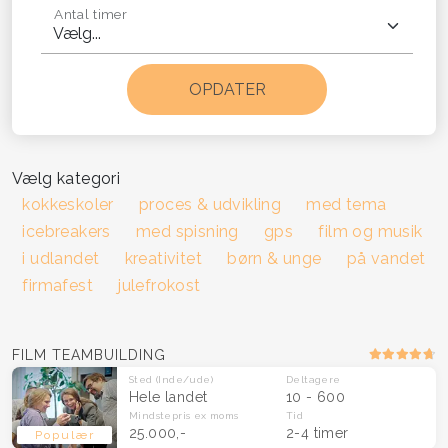
Antal timer
Vælg kategori
kokkeskoler
proces & udvikling
med tema
icebreakers
med spisning
gps
film og musik
i udlandet
kreativitet
børn & unge
på vandet
firmafest
julefrokost
FILM TEAMBUILDING
Sted
(Inde/ude)
Deltagere
Hele landet
10 - 600
Mindstepris
ex moms
Tid
25.000,-
2-4 timer
Populær