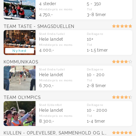
4 steder
5 - 350
Mindstepris
ex moms
Tid
4.750,-
3-8 timer
TEAM TASTE - SMAGSDUELLEN
Sted
(Inde/ude)
Deltagere
Hele landet
10+
Mindstepris
ex moms
Tid
4.000,-
1-1,5 timer
Nyhed
KOMMUNIKAOS
Sted
(Inde/ude)
Deltagere
Hele landet
10 - 200
Mindstepris
ex moms
Tid
6.700,-
2-8 timer
TEAM OLYMPICS
Sted
(Udenfor)
Deltagere
Hele landet
10 - 2000
Mindstepris
ex moms
Tid
8.300,-
1-4 timer
KULLEN - OPLEVELSER, SAMMENHOLD OG LÆRING