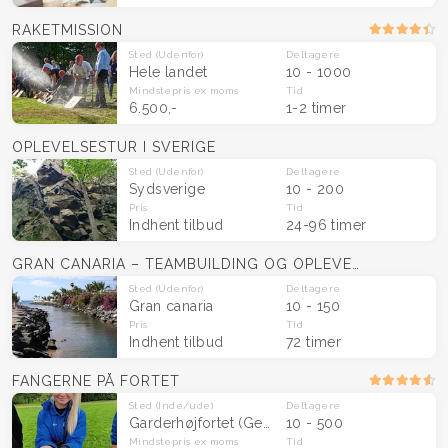
RAKETMISSION
Sted
(Udenfor)
Deltagere
Hele landet
10 - 1000
Mindstepris
ex moms
Tid
6.500,-
1-2 timer
OPLEVELSESTUR I SVERIGE
Sted
(Udenfor)
Deltagere
Sydsverige
10 - 200
Pris
Tid
Indhent tilbud
24-96 timer
GRAN CANARIA – TEAMBUILDING OG OPLEVELSER
Sted
(Udenfor)
Deltagere
Gran canaria
10 - 150
Pris
Tid
Indhent tilbud
72 timer
FANGERNE PÅ FORTET
Sted
(Inde/ude)
Deltagere
Garderhøjfortet (Gentofte) og Århus (Viby)
10 - 500
Mindstepris
ex moms
Tid