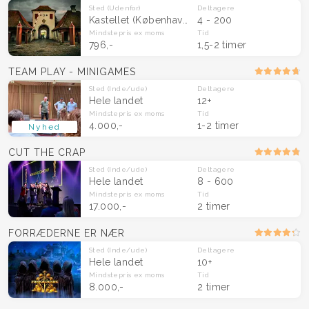
Sted
(Udenfor)
Deltagere
Kastellet (København)
4 - 200
Mindstepris
ex moms
Tid
796,-
1,5-2 timer
TEAM PLAY - MINIGAMES
Sted
(Inde/ude)
Deltagere
Hele landet
12+
Mindstepris
ex moms
Tid
4.000,-
1-2 timer
Nyhed
CUT THE CRAP
Sted
(Inde/ude)
Deltagere
Hele landet
8 - 600
Mindstepris
ex moms
Tid
17.000,-
2 timer
FORRÆDERNE ER NÆR
Sted
(Inde/ude)
Deltagere
Hele landet
10+
Mindstepris
ex moms
Tid
8.000,-
2 timer