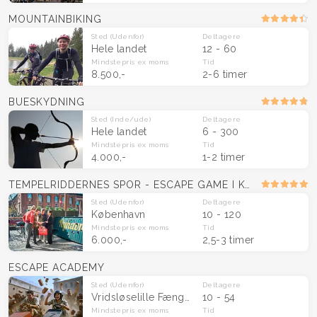
MOUNTAINBIKING
Sted
(Udenfor)
Deltagere
Hele landet
12 - 60
Mindstepris
ex moms
Tid
8.500,-
2-6 timer
BUESKYDNING
Sted
(Inde/ude)
Deltagere
Hele landet
6 - 300
Mindstepris
ex moms
Tid
4.000,-
1-2 timer
TEMPELRIDDERNES SPOR - ESCAPE GAME I KØBENHAVNS GADER
Sted
(Udenfor)
Deltagere
København
10 - 120
Mindstepris
ex moms
Tid
6.000,-
2,5-3 timer
ESCAPE ACADEMY
Sted
(Udenfor)
Deltagere
Vridsløselille Fængsel (Albertslund)
10 - 54
Mindstepris
ex moms
Tid