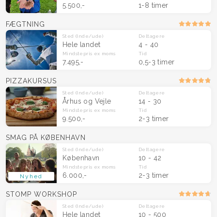
5.500,-
1-8 timer
FÆGTNING
Sted
(Inde/ude)
Deltagere
Hele landet
4 - 40
Mindstepris
ex moms
Tid
7.495,-
0,5-3 timer
PIZZAKURSUS
Sted
(Inde/ude)
Deltagere
Århus og Vejle
14 - 30
Mindstepris
ex moms
Tid
9.500,-
2-3 timer
SMAG PÅ KØBENHAVN
Sted
(Inde/ude)
Deltagere
København
10 - 42
Mindstepris
ex moms
Tid
6.000,-
2-3 timer
Nyhed
STOMP WORKSHOP
Sted
(Inde/ude)
Deltagere
Hele landet
10 - 500