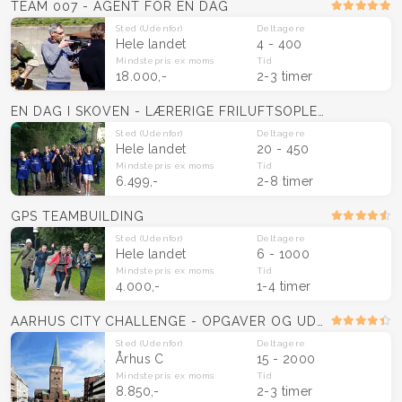
TEAM 007 - AGENT FOR EN DAG
Sted
(Udenfor)
Deltagere
Hele landet
4 - 400
Mindstepris
ex moms
Tid
18.000,-
2-3 timer
EN DAG I SKOVEN - LÆRERIGE FRILUFTSOPLEVELSER
Sted
(Udenfor)
Deltagere
Hele landet
20 - 450
Mindstepris
ex moms
Tid
6.499,-
2-8 timer
GPS TEAMBUILDING
Sted
(Udenfor)
Deltagere
Hele landet
6 - 1000
Mindstepris
ex moms
Tid
4.000,-
1-4 timer
AARHUS CITY CHALLENGE - OPGAVER OG UDFORDRINGER
Sted
(Udenfor)
Deltagere
Århus C
15 - 2000
Mindstepris
ex moms
Tid
8.850,-
2-3 timer