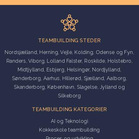
TEAMBUILDING STEDER
Nordsjælland
,
Herning
,
Vejle
,
Kolding
,
Odense og Fyn
,
Randers
,
Viborg
,
Lolland Falster
,
Roskilde
,
Holstebro
,
Midtjylland
,
Esbjerg
,
Helsingør
,
Nordjylland
,
Sønderborg
,
Aarhus
,
Hillerød
,
Sjælland
,
Aalborg
,
Skanderborg
,
København
,
Slagelse
,
Jylland
og
Silkeborg
TEAMBUILDING KATEGORIER
AI og Teknologi
Kokkeskole teambuilding
Proces og udvikling