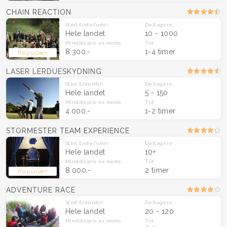
CHAIN REACTION
Sted
(Inde/ude)
Deltagere
Hele landet
10 - 1000
Mindstepris
ex moms
Tid
8.300,-
1-4 timer
Populær
LASER LERDUESKYDNING
Sted
(Udenfor)
Deltagere
Hele landet
5 - 150
Mindstepris
ex moms
Tid
4.000,-
1-2 timer
STORMESTER TEAM EXPERIENCE
Sted
(Inde/ude)
Deltagere
Hele landet
10+
Mindstepris
ex moms
Tid
8.000,-
2 timer
Populær
ADVENTURE RACE
Sted
(Udenfor)
Deltagere
Hele landet
20 - 120
Mindstepris
ex moms
Tid