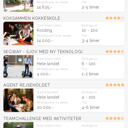
Mindstepris
ex moms
Tid
14.625,-
2-5 timer
KOKSAMMEN KOKKESKOLE
Sted
(Inde/ude)
Deltagere
Kolding
10 - 100
Mindstepris
Inkl. moms
Tid
14.000,-
3-4 timer
SEGWAY - SJOV MED NY TEKNOLOGI
Sted
(Inde/ude)
Deltagere
Hele landet
6 - 120
Mindstepris
ex moms
Tid
4.000,-
1-2 timer
AGENT REJSEHOLDET
Sted
(Udenfor)
Deltagere
Hele landet
4 - 100
Mindstepris
ex moms
Tid
20.000,-
4-6 timer
TEAMCHALLENGE MED AKTIVITETER
Sted
(Inde/ude)
Deltagere