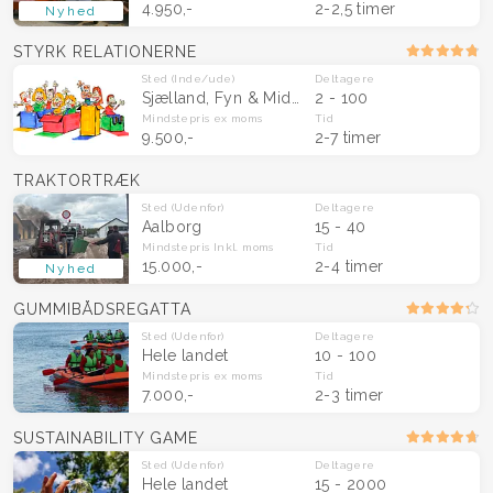
4.950,-
2-2,5 timer
Nyhed
STYRK RELATIONERNE
Sted
(Inde/ude)
Deltagere
Sjælland, Fyn & Midtjylland
2 - 100
Mindstepris
ex moms
Tid
9.500,-
2-7 timer
TRAKTORTRÆK
Sted
(Udenfor)
Deltagere
Aalborg
15 - 40
Mindstepris
Inkl. moms
Tid
15.000,-
2-4 timer
Nyhed
GUMMIBÅDSREGATTA
Sted
(Udenfor)
Deltagere
Hele landet
10 - 100
Mindstepris
ex moms
Tid
7.000,-
2-3 timer
SUSTAINABILITY GAME
Sted
(Udenfor)
Deltagere
Hele landet
15 - 2000