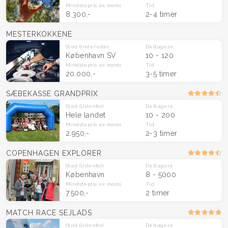
Mindstepris
ex moms
Tid
8.300,-
2-4 timer
MESTERKOKKENE
Sted
(Inde/ude)
Deltagere
København SV
10 - 120
Mindstepris
ex moms
Tid
20.000,-
3-5 timer
SÆBEKASSE GRANDPRIX
Sted
(Udenfor)
Deltagere
Hele landet
10 - 200
Mindstepris
ex moms
Tid
2.950,-
2-3 timer
COPENHAGEN EXPLORER
Sted
(Udenfor)
Deltagere
København
8 - 5000
Mindstepris
ex moms
Tid
7.500,-
2 timer
MATCH RACE SEJLADS
Sted
(Udenfor)
Deltagere