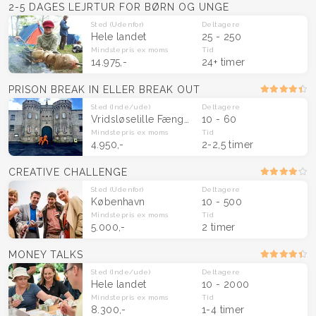
2-5 DAGES LEJRTUR FOR BØRN OG UNGE
Sted
(Udenfor)
Deltagere
Hele landet
25 - 250
Mindstepris
ex moms
Tid
14.975,-
24+ timer
PRISON BREAK IN ELLER BREAK OUT
Sted
(Inde/ude)
Deltagere
Vridsløselille Fængsel (Albertslund)
10 - 60
Mindstepris
ex moms
Tid
4.950,-
2-2,5 timer
CREATIVE CHALLENGE
Sted
(Udenfor)
Deltagere
København
10 - 500
Mindstepris
ex moms
Tid
5.000,-
2 timer
MONEY TALKS
Sted
(Inde/ude)
Deltagere
Hele landet
10 - 2000
Mindstepris
ex moms
Tid
8.300,-
1-4 timer