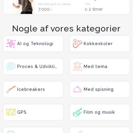
Mindstepris
ex moms
Tid
7.000,-
1-2 timer
Nogle af vores kategorier
AI og Teknologi
Kokkeskoler
Proces & Udvikling
Med tema
Icebreakers
Med spisning
GPS
Film og musik