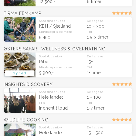
12.500,-
6 timer
FIRMA FEMKAMP
Sted
(Inde/ude)
Deltagere
KBH / Sjælland
10 - 300
Mindstepris
ex moms
Tid
9.450,-
1,5-3 timer
ØSTERS SAFARI, WELLNESS & OVERNATNING
Sted
(Udenfor)
Deltagere
Ribe
15+
Mindstepris
ex moms
Tid
9.900,-
1+ time
Nyhed
INSIGHTS DISCOVERY
Sted
(Inde/ude)
Deltagere
Hele landet
1 - 100
Pris
Tid
Indhent tilbud
1-7 timer
WILDLIFE COOKING
Sted
(Udenfor)
Deltagere
Hele landet
15 - 500