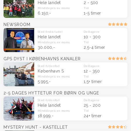
Hele landet
2 - 500
Mindstepris
ex moms
Tid
6.150,-
1-5 timer
NEWSROOM
Sted
(Inde/ude)
Deltagere
Hele landet
10 - 300
Mindstepris
ex moms
Tid
30.000,-
2,5-4 timer
GPS DYST I KØBENHAVNS KANALER
Sted
(Udenfor)
Deltagere
København S
12 - 350
Mindstepris
ex moms
Tid
5.995,-
1,5+ timer
2-5 DAGES HYTTETUR FOR BØRN OG UNGE
Sted
(Udenfor)
Deltagere
Hele landet
25 - 200
Mindstepris
ex moms
Tid
18.999,-
24+ timer
MYSTERY HUNT - KASTELLET