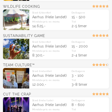
WILDLIFE COOKING
Sted
(Udenfor)
Deltagere
Aarhus
(Hele landet)
15 - 500
Mindstepris
ex moms
Tid
14.625,-
2-5 timer
SUSTAINABILITY GAME
Sted
(Udenfor)
Deltagere
Aarhus
(Hele landet)
15 - 2000
Mindstepris
ex moms
Tid
8.300,-
2-4 timer
TEAM CULTURE™
Sted
(Indenfor)
Deltagere
Aarhus
(Hele landet)
3 - 100
Mindstepris
ex moms
Tid
12.000,-
3-8 timer
CUT THE CRAP
Sted
(Inde/ude)
Deltagere
Aarhus
(Hele landet)
8 - 600
Mindstepris
ex moms
Tid