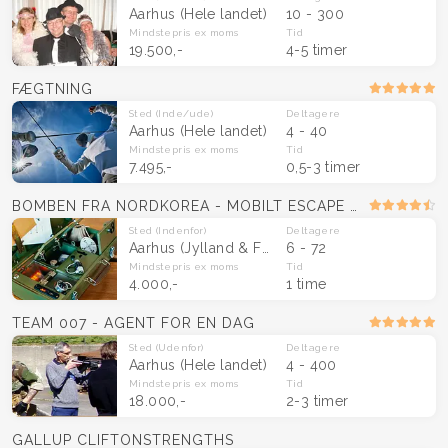
Aarhus
(Hele landet)
10 - 300
Mindstepris
ex moms
Tid
19.500,-
4-5 timer
FÆGTNING
Sted
(Inde/ude)
Deltagere
Aarhus
(Hele landet)
4 - 40
Mindstepris
ex moms
Tid
7.495,-
0,5-3 timer
BOMBEN FRA NORDKOREA - MOBILT ESCAPE ROOM
Sted
(Indenfor)
Deltagere
Aarhus
(Jylland & Fyn)
6 - 72
Mindstepris
ex moms
Tid
4.000,-
1 time
TEAM 007 - AGENT FOR EN DAG
Sted
(Udenfor)
Deltagere
Aarhus
(Hele landet)
4 - 400
Mindstepris
ex moms
Tid
18.000,-
2-3 timer
GALLUP CLIFTONSTRENGTHS