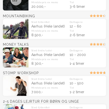
Mindstepris
ex moms
Tid
20.000,-
3-6 timer
MOUNTAINBIKING
Sted
(Udenfor)
Deltagere
Aarhus
(Hele landet)
12 - 60
Mindstepris
ex moms
Tid
8.500,-
2-6 timer
MONEY TALKS
Sted
(Inde/ude)
Deltagere
Aarhus
(Hele landet)
10 - 2000
Mindstepris
ex moms
Tid
8.300,-
1-4 timer
STOMP WORKSHOP
Sted
(Inde/ude)
Deltagere
Aarhus
(Hele landet)
10 - 500
Mindstepris
ex moms
Tid
7.000,-
1-2 timer
2-5 DAGES LEJRTUR FOR BØRN OG UNGE
Sted
(Udenfor)
Deltagere