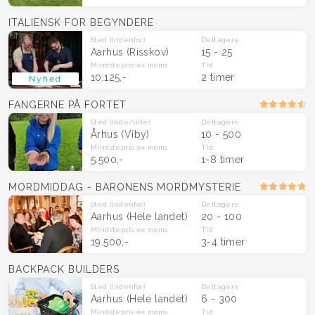
ITALIENSK FOR BEGYNDERE
Sted
(Indenfor)
Deltagere
Aarhus (Risskov)
15 - 25
Mindstepris
ex moms
Tid
10.125,-
2 timer
Nyhed
FANGERNE PÅ FORTET
Sted
(Inde/ude)
Deltagere
Århus (Viby)
10 - 500
Mindstepris
ex moms
Tid
5.500,-
1-8 timer
MORDMIDDAG - BARONENS MORDMYSTERIE
Sted
(Indenfor)
Deltagere
Aarhus
(Hele landet)
20 - 100
Mindstepris
ex moms
Tid
19.500,-
3-4 timer
BACKPACK BUILDERS
Sted
(Indenfor)
Deltagere
Aarhus
(Hele landet)
6 - 300
Mindstepris
ex moms
Tid