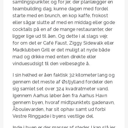
samlingspunkter, og for jer, der planlægger en
teambuilding dag, kunne dagen med fordel
starte med en brunch, en kop kaffe, frokost
eller sågar slutte af med en middag eller gode
cocktails på en af de mange restauranter, der
ligger lige ud til åen. Og dette i al slags vejr,
for om det er Café Faust, Ziggy Sidewalk eller
Madklubben Grill er det muligt at nyde både
mad og drikke med enten direkte eller
vinduesudsigt til den velbesøgte å.
I sin helhed er åen faktisk 32 kilometer lang og
gennem det meste af Østjylland fordeler den
sig samlet set over 324 kvadratmeter vand.
Igennem Aarhus løber åen fra Aarhus Havn
gennem byen, hvoraf midtpunktets gadenavn,
Åboulevarden, har sit ophav samt ud forbi
Vestre Ringgade i byens vestlige del.
Inde i byen er der masser af steder, I kan slå jer