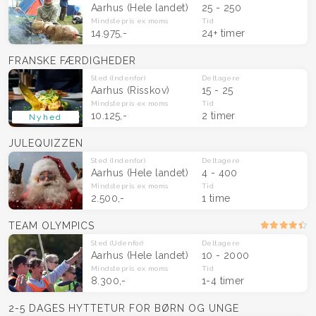
Aarhus
(Hele landet)
25 - 250
Mindstepris
ex moms
Tid
14.975,-
24+ timer
FRANSKE FÆRDIGHEDER
Sted
(Indenfor)
Deltagere
Aarhus (Risskov)
15 - 25
Mindstepris
ex moms
Tid
10.125,-
2 timer
Nyhed
JULEQUIZZEN
Sted
(Indenfor)
Deltagere
Aarhus
(Hele landet)
4 - 400
Mindstepris
ex moms
Tid
2.500,-
1 time
TEAM OLYMPICS
Sted
(Udenfor)
Deltagere
Aarhus
(Hele landet)
10 - 2000
Mindstepris
ex moms
Tid
8.300,-
1-4 timer
2-5 DAGES HYTTETUR FOR BØRN OG UNGE