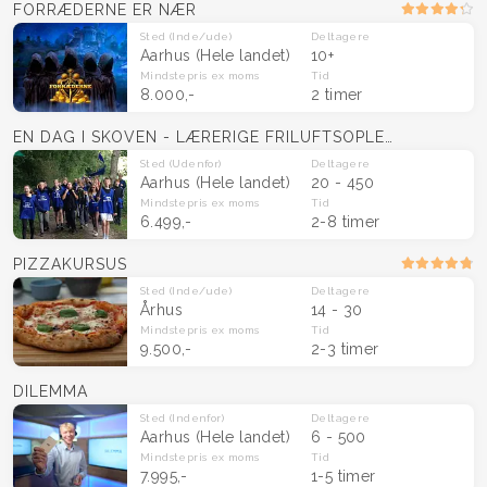
FORRÆDERNE ER NÆR
Sted
(Inde/ude)
Deltagere
Aarhus
(Hele landet)
10+
Mindstepris
ex moms
Tid
8.000,-
2 timer
EN DAG I SKOVEN - LÆRERIGE FRILUFTSOPLEVELSER
Sted
(Udenfor)
Deltagere
Aarhus
(Hele landet)
20 - 450
Mindstepris
ex moms
Tid
6.499,-
2-8 timer
PIZZAKURSUS
Sted
(Inde/ude)
Deltagere
Århus
14 - 30
Mindstepris
ex moms
Tid
9.500,-
2-3 timer
DILEMMA
Sted
(Indenfor)
Deltagere
Aarhus
(Hele landet)
6 - 500
Mindstepris
ex moms
Tid
7.995,-
1-5 timer