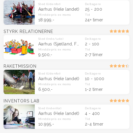
Sted
(Udenfor)
Deltagere
Aarhus
(Hele landet)
25 - 200
Mindstepris
ex moms
Tid
18.999,-
24+ timer
STYRK RELATIONERNE
Sted
(Inde/ude)
Deltagere
Aarhus
(Sjælland, Fyn & Midtjylland)
2 - 100
Mindstepris
ex moms
Tid
9.500,-
2-7 timer
RAKETMISSION
Sted
(Udenfor)
Deltagere
Aarhus
(Hele landet)
10 - 1000
Mindstepris
ex moms
Tid
6.500,-
1-2 timer
INVENTORS LAB
Sted
(Indenfor)
Deltagere
Aarhus
(Hele landet)
4 - 400
Mindstepris
ex moms
Tid
10.995,-
2-4 timer