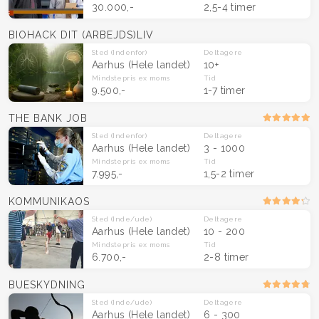
30.000,-
2,5-4 timer
BIOHACK DIT (ARBEJDS)LIV
Sted
(Indenfor)
Deltagere
Aarhus
(Hele landet)
10+
Mindstepris
ex moms
Tid
9.500,-
1-7 timer
THE BANK JOB
Sted
(Indenfor)
Deltagere
Aarhus
(Hele landet)
3 - 1000
Mindstepris
ex moms
Tid
7.995,-
1,5-2 timer
KOMMUNIKAOS
Sted
(Inde/ude)
Deltagere
Aarhus
(Hele landet)
10 - 200
Mindstepris
ex moms
Tid
6.700,-
2-8 timer
BUESKYDNING
Sted
(Inde/ude)
Deltagere
Aarhus
(Hele landet)
6 - 300