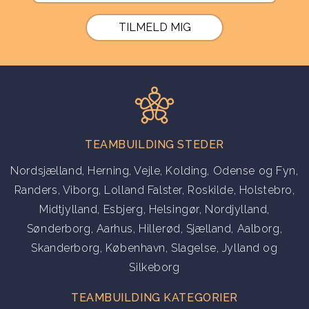
If you
are a
human,
ignore
this
field
TEAMBUILDING STEDER
Nordsjælland
,
Herning
,
Vejle
,
Kolding
,
Odense og Fyn
,
Randers
,
Viborg
,
Lolland Falster
,
Roskilde
,
Holstebro
,
Midtjylland
,
Esbjerg
,
Helsingør
,
Nordjylland
,
Sønderborg
,
Aarhus
,
Hillerød
,
Sjælland
,
Aalborg
,
Skanderborg
,
København
,
Slagelse
,
Jylland
og
Silkeborg
TEAMBUILDING KATEGORIER