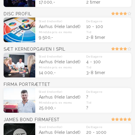
17.000,-
2 timer
DISC PROFIL
Sted
(Indenfor)
Deltagere
Aarhus
(Hele landet)
10 - 100
Mindstepris
ex moms
Tid
9.500,-
2-8 timer
SÆT KERNEOPGAVEN I SPIL
Sted
(Indenfor)
Deltagere
Aarhus
(Hele landet)
4 - 100
Mindstepris
ex moms
Tid
14.000,-
3-8 timer
FIRMA PORTRÆTTET
Sted
(Indenfor)
Deltagere
Aarhus
(Hele landet)
?
Mindstepris
ex moms
Tid
25.000,-
?
JAMES BOND FIRMAFEST
Sted
(Indenfor)
Deltagere
Aarhus
(Hele landet)
20 - 1000