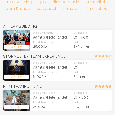
med spisning
gps
film og musik
kreativitet
børn & unge
på vandet
firmafest
julefrokost
AI TEAMBUILDING
Sted
(Indenfor)
Deltagere
Aarhus
(Hele landet)
10 - 500
Mindstepris
ex moms
Tid
25.000,-
2-3 timer
Populær
STORMESTER TEAM EXPERIENCE
Sted
(Inde/ude)
Deltagere
Aarhus
(Hele landet)
10+
Mindstepris
ex moms
Tid
8.000,-
2 timer
Populær
FILM TEAMBUILDING
Sted
(Inde/ude)
Deltagere
Aarhus
(Hele landet)
10 - 600
Mindstepris
ex moms
Tid
25.000,-
2-4 timer
Populær