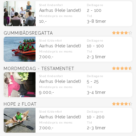
Sted
(Indenfor)
Deltagere
Aarhus
(Hele landet)
2 - 100
Mindstepris
ex moms
Tid
10,-
3-8 timer
GUMMIBÅDSREGATTA
Sted
(Udenfor)
Deltagere
Aarhus
(Hele landet)
10 - 100
Mindstepris
ex moms
Tid
7.000,-
2-3 timer
MORDMIDDAG - TESTAMENTET
Sted
(Indenfor)
Deltagere
Aarhus
(Hele landet)
5 - 25
Mindstepris
ex moms
Tid
9.000,-
3-4 timer
HOPE 2 FLOAT
Sted
(Udenfor)
Deltagere
Aarhus
(Hele landet)
10 - 200
Mindstepris
ex moms
Tid
7.000,-
2-3 timer