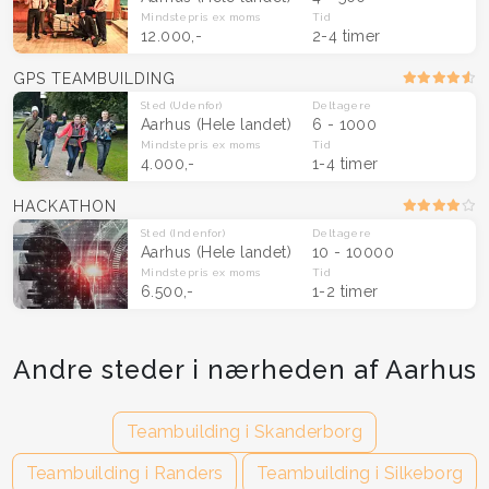
Mindstepris
ex moms
Tid
12.000,-
2-4 timer
GPS TEAMBUILDING
Sted
(Udenfor)
Deltagere
Aarhus
(Hele landet)
6 - 1000
Mindstepris
ex moms
Tid
4.000,-
1-4 timer
HACKATHON
Sted
(Indenfor)
Deltagere
Aarhus
(Hele landet)
10 - 10000
Mindstepris
ex moms
Tid
6.500,-
1-2 timer
Andre steder i nærheden af Aarhus
Teambuilding i Skanderborg
Teambuilding i Randers
Teambuilding i Silkeborg