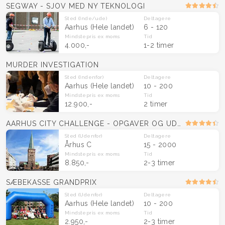
SEGWAY - SJOV MED NY TEKNOLOGI
Sted
(Inde/ude)
Deltagere
Aarhus
(Hele landet)
6 - 120
Mindstepris
ex moms
Tid
4.000,-
1-2 timer
MURDER INVESTIGATION
Sted
(Indenfor)
Deltagere
Aarhus
(Hele landet)
10 - 200
Mindstepris
ex moms
Tid
12.900,-
2 timer
AARHUS CITY CHALLENGE - OPGAVER OG UDFORDRINGER
Sted
(Udenfor)
Deltagere
Århus C
15 - 2000
Mindstepris
ex moms
Tid
8.850,-
2-3 timer
SÆBEKASSE GRANDPRIX
Sted
(Udenfor)
Deltagere
Aarhus
(Hele landet)
10 - 200
Mindstepris
ex moms
Tid
2.950,-
2-3 timer