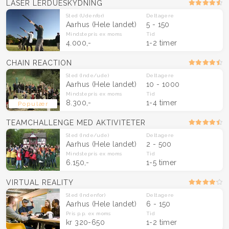
LASER LERDUESKYDNING
Sted
(Udenfor)
Deltagere
Aarhus
(Hele landet)
5 - 150
Mindstepris
ex moms
Tid
4.000,-
1-2 timer
CHAIN REACTION
Sted
(Inde/ude)
Deltagere
Aarhus
(Hele landet)
10 - 1000
Mindstepris
ex moms
Tid
8.300,-
1-4 timer
Populær
TEAMCHALLENGE MED AKTIVITETER
Sted
(Inde/ude)
Deltagere
Aarhus
(Hele landet)
2 - 500
Mindstepris
ex moms
Tid
6.150,-
1-5 timer
VIRTUAL REALITY
Sted
(Indenfor)
Deltagere
Aarhus
(Hele landet)
6 - 150
Pris p.p.
ex moms
Tid
kr 320-650
1-2 timer