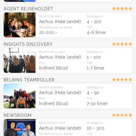
AGENT REJSEHOLDET
Sted
(Udenfor)
Deltagere
Aarhus
(Hele landet)
4 - 100
Mindstepris
ex moms
Tid
20.000,-
4-6 timer
INSIGHTS DISCOVERY
Sted
(Inde/ude)
Deltagere
Aarhus
(Hele landet)
1 - 100
Pris
Tid
Indhent tilbud
1-7 timer
BELBINS TEAMROLLER
Sted
(Indenfor)
Deltagere
Aarhus
(Hele landet)
4 - 50
Pris
Tid
Indhent tilbud
7-10 timer
NEWSROOM
Sted
(Inde/ude)
Deltagere
Aarhus
(Hele landet)
10 - 300
Mindstepris
ex moms
Tid