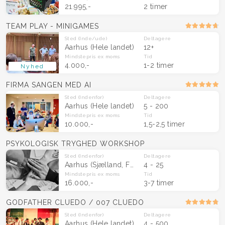
21.995,-
2 timer
TEAM PLAY - MINIGAMES
Sted
(Inde/ude)
Deltagere
Aarhus
(Hele landet)
12+
Mindstepris
ex moms
Tid
4.000,-
1-2 timer
Nyhed
FIRMA SANGEN MED AI
Sted
(Indenfor)
Deltagere
Aarhus
(Hele landet)
5 - 200
Mindstepris
ex moms
Tid
10.000,-
1,5-2,5 timer
PSYKOLOGISK TRYGHED WORKSHOP
Sted
(Indenfor)
Deltagere
Aarhus
(Sjælland, Fyn og Midtjylland )
4 - 25
Mindstepris
ex moms
Tid
16.000,-
3-7 timer
GODFATHER CLUEDO / 007 CLUEDO
Sted
(Indenfor)
Deltagere
Aarhus
(Hele landet)
4 - 500