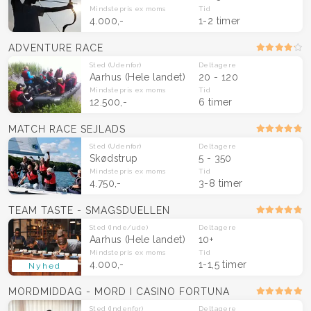
Mindstepris
ex moms
Tid
4.000,-
1-2 timer
ADVENTURE RACE
Sted
(Udenfor)
Deltagere
Aarhus
(Hele landet)
20 - 120
Mindstepris
ex moms
Tid
12.500,-
6 timer
MATCH RACE SEJLADS
Sted
(Udenfor)
Deltagere
Skødstrup
5 - 350
Mindstepris
ex moms
Tid
4.750,-
3-8 timer
TEAM TASTE - SMAGSDUELLEN
Sted
(Inde/ude)
Deltagere
Aarhus
(Hele landet)
10+
Mindstepris
ex moms
Tid
4.000,-
1-1,5 timer
Nyhed
MORDMIDDAG - MORD I CASINO FORTUNA
Sted
(Indenfor)
Deltagere