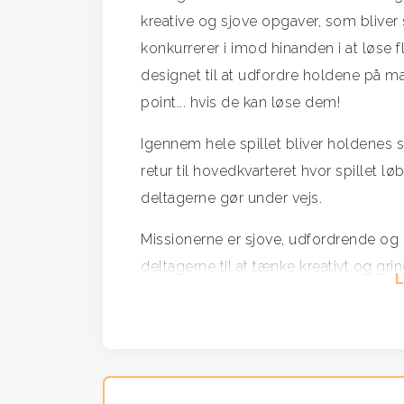
kreative og sjove opgaver, som bliver s
konkurrerer i imod hinanden i at løse f
designet til at udfordre holdene på ma
point... hvis de kan løse dem!
Igennem hele spillet bliver holdenes sv
retur til hovedkvarteret hvor spillet lø
deltagerne gør under vejs.
Missionerne er sjove, udfordrende og 
deltagerne til at tænke kreativt og grin
holdets kreativitet, finde specifikke t
forstå at bruge hinandens skjulte evner
Når tiden er gået mødes holdet for at 
dem der kvikkest, mest kreative og ha