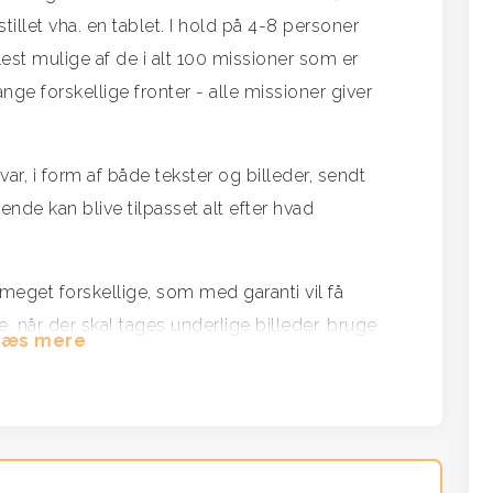
tillet vha. en tablet. I hold på 4-8 personer
lest mulige af de i alt 100 missioner som er
nge forskellige fronter - alle missioner giver
ar, i form af både tekster og billeder, sendt
bende kan blive tilpasset alt efter hvad
meget forskellige, som med garanti vil få
e, når der skal tages underlige billeder, bruge
Læs mere
ing og detaljer i deres omgivelser, og generelt
.
kåre vinder-holdet. Og vinder-holdet vil være
r den bedste vindermentalitet.