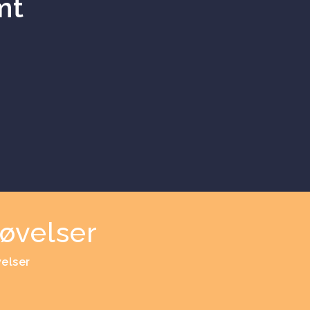
mt
øvelser
velser