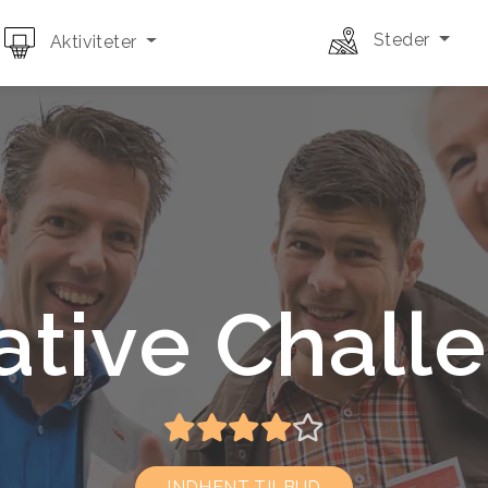
Steder
Aktiviteter
ative Chall
INDHENT TILBUD