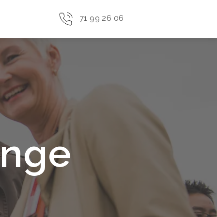
71 99 26 06
enge