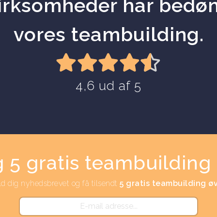
irksomheder har bedø
vores teambuilding.
4,6 ud af 5
 5 gratis teambuilding 
ld dig nyhedsbrevet og få tilsendt
5 gratis teambuilding ø