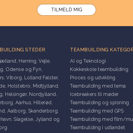
BUILDING STEDER
TEAMBUILDING KATEGOR
jælland
,
Herning
,
Vejle
,
AI og Teknologi
ng
,
Odense og Fyn
,
Kokkeskole teambuilding
rs
,
Viborg
,
Lolland Falster
,
Proces og udvikling
lde
,
Holstebro
,
Midtjylland
,
Teambuilding med tema
rg
,
Helsingør
,
Nordjylland
,
Icebreakers til møder
rborg
,
Aarhus
,
Hillerød
,
Teambuilding og spisning
and
,
Aalborg
,
Skanderborg
,
Teambuilding med GPS
havn
,
Slagelse
,
Jylland
og
Teambuilding med film/mu
org
Teambuilding i udlandet