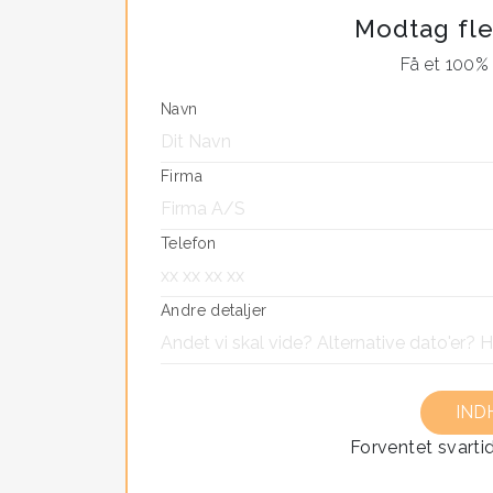
Modtag fle
Denne aktivitet er specielt god til de
Få et 100% 
udfordres kreativt, og arbejde som e
Navn
Spillet kan både gennemføres ude og 
Firma
Telefon
Andre detaljer
Forventet svarti