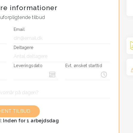
re informationer
m der gerne vil lære hinanden bedre at kende,
uforpligtende tilbud
t hold på en ny og anderledes måde.
Email
inde.
Deltagere
Leveringsdato
Evt. ønsket starttid
d:
Inden for 1 arbejdsdag