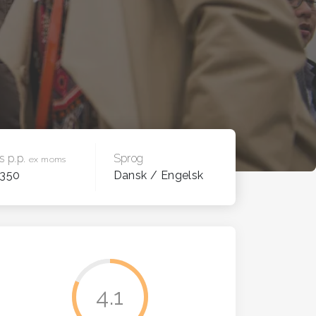
is p.p.
Sprog
ex moms
 350
Dansk / Engelsk
4.1