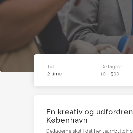
Tid
Deltagere
2 timer
10 - 500
En kreativ og udfordren
København
Deltagerne skal i det her teambuildin