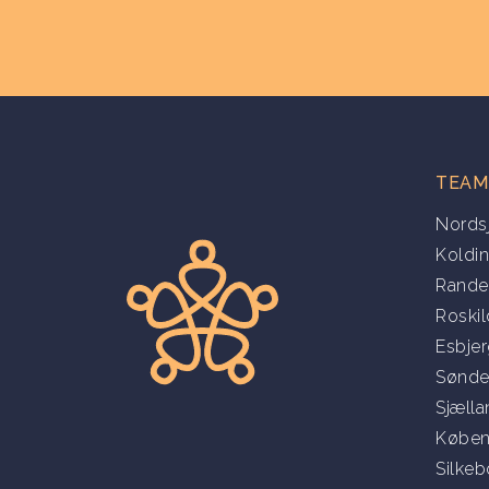
TEAM
Nords
Koldi
Rande
Roski
Esbje
Sønde
Sjæll
Køben
Silkeb