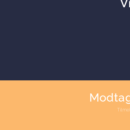
V
Modtag
Tilme