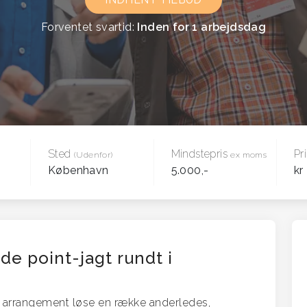
Forventet svartid:
Inden for 1 arbejdsdag
Sted
Mindstepris
Pr
(Udenfor)
ex moms
København
5.000,-
kr
de point-jagt rundt i
g arrangement løse en række anderledes,