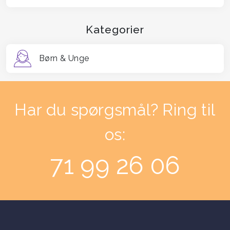
Der er mulighed for at afholde dette i hele landet,
og på Sjælland kan både Hareskoven i
Kategorier
Nordsjælland og Sønderskov (Vestsjælland)
anbefales.
Børn & Unge
Har du spørgsmål? Ring til
os:
71 99 26 06