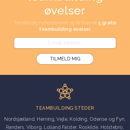
øvelser
Tilmeld dig nyhedsbrevet og få tilsendt
5 gratis
teambuilding øvelser
TEAMBUILDING STEDER
Nordsjælland
,
Herning
,
Vejle
,
Kolding
,
Odense og Fyn
,
Randers
,
Viborg
,
Lolland Falster
,
Roskilde
,
Holstebro
,