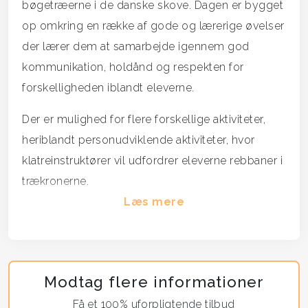
bøgetræerne i de danske skove. Dagen er bygget
op omkring en række af gode og lærerige øvelser
der lærer dem at samarbejde igennem god
kommunikation, holdånd og respekten for
forskelligheden iblandt eleverne.
Der er mulighed for flere forskellige aktiviteter,
heriblandt personudviklende aktiviteter, hvor
klatreinstruktører vil udfordrer eleverne rebbaner i
trækronerne.
Læs mere
Dagen sluttes af med en præcisionsdyst, hvor de
forskellige hold skal kæmpe imod hinanden, bl.a. i
disciplinerne bueskydning og pusterør.
Modtag flere informationer
Lærere og undervisere vil kunne trække sig i
Få et 100% uforpligtende tilbud
baggrunden, og praktiske ting som f.eks. frokost