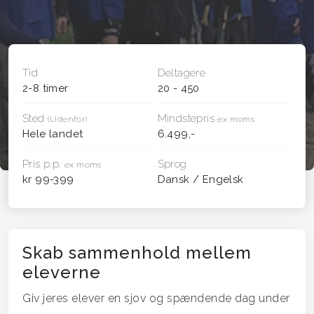
Tid
Deltagere
2-8 timer
20 - 450
Sted
Mindstepris
(Udenfor)
ex moms
Hele landet
6.499,-
Pris p.p.
Sprog
ex moms
kr 99-399
Dansk / Engelsk
Skab sammenhold mellem
eleverne
Giv jeres elever en sjov og spændende dag under