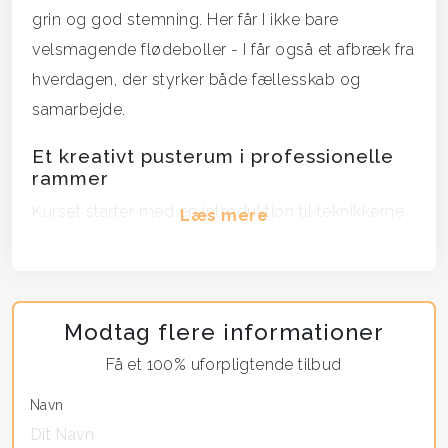
grin og god stemning. Her får I ikke bare
velsmagende flødeboller - I får også et afbræk fra
hverdagen, der styrker både fællesskab og
samarbejde.
Et kreativt pusterum i professionelle
rammer
Kurset starter med en introduktion til teknikkerne
Læs mere
bag den perfekte flødebolle. I mindre hold
arbejder I sammen om hele processen - fra
bagning af bunde og piskning af skum til
Modtag flere informationer
temperering og dyp i chokolade. Undervejs er der
tid til kaffe og samtaler, og efter to timers aktivitet
Få et 100% uforpligtende tilbud
smager I på herlighederne og får selvfølgelig de
Navn
hjemmelavede flødeboller med hjem i æsker.