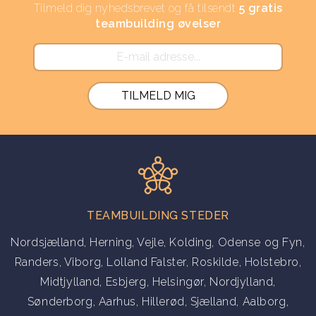
Tilmeld dig nyhedsbrevet og få tilsendt
5 gratis
teambuilding øvelser
TEAMBUILDING STEDER
Nordsjælland
,
Herning
,
Vejle
,
Kolding
,
Odense og Fyn
,
Randers
,
Viborg
,
Lolland Falster
,
Roskilde
,
Holstebro
,
Midtjylland
,
Esbjerg
,
Helsingør
,
Nordjylland
,
Sønderborg
,
Aarhus
,
Hillerød
,
Sjælland
,
Aalborg
,