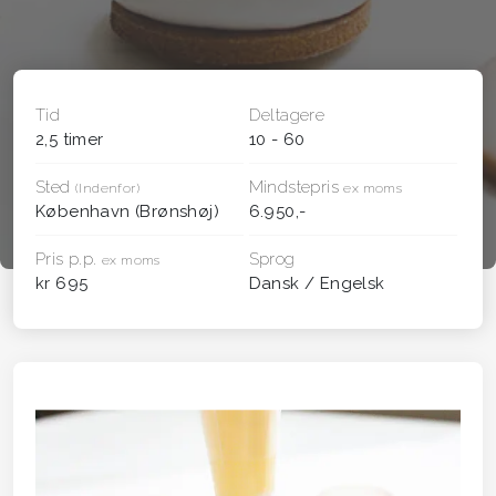
Tid
Deltagere
2,5 timer
10 - 60
Sted
Mindstepris
(Indenfor)
ex moms
København (Brønshøj)
6.950,-
Pris p.p.
Sprog
ex moms
kr 695
Dansk / Engelsk