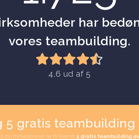
irksomheder har bedø
vores teambuilding.
4,6 ud af 5
 5 gratis teambuilding 
ld dig nyhedsbrevet og få tilsendt
5 gratis teambuilding ø