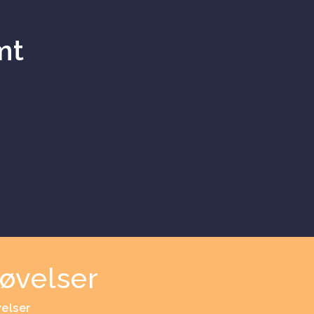
mt
øvelser
velser