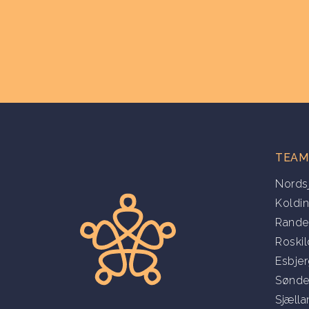
TEAM
Nords
Koldi
Rande
Roski
Esbje
Sønde
Sjæll