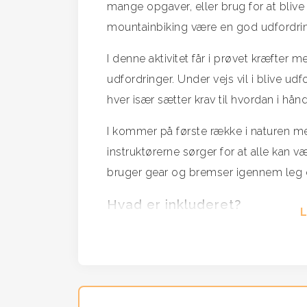
mange opgaver, eller brug for at bliv
mountainbiking være en god udfordring
I denne aktivitet får i prøvet kræfte
udfordringer. Under vejs vil i blive 
hver især sætter krav til hvordan i hån
I kommer på første række i naturen me
instruktørerne sørger for at alle kan
bruger gear og bremser igennem leg 
Hvad er inkluderet?
Alt nødvendigt udstyr er inkluderet ti
dvs. både cykler og hjelme.
På et heldagsarrangement er der også 