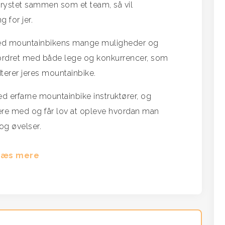
e rystet sammen som et team, så vil
 for jer.
r med mountainbikens mange muligheder og
udfordret med både lege og konkurrencer, som
dterer jeres mountainbike.
d erfarne mountainbike instruktører, og
 være med og får lov at opleve hvordan man
og øvelser.
Læs mere
l gode oplevelser i de danske skove og bakker,
inkluderet forplejning.