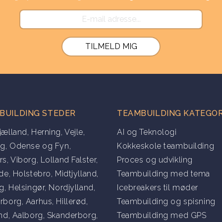
BUILDING STEDER
TEAMBUILDING KATEGOR
jælland
,
Herning
,
Vejle
,
AI og Teknologi
ng
,
Odense og Fyn
,
Kokkeskole teambuilding
rs
,
Viborg
,
Lolland Falster
,
Proces og udvikling
lde
,
Holstebro
,
Midtjylland
,
Teambuilding med tema
rg
,
Helsingør
,
Nordjylland
,
Icebreakers til møder
rborg
,
Aarhus
,
Hillerød
,
Teambuilding og spisning
and
,
Aalborg
,
Skanderborg
,
Teambuilding med GPS