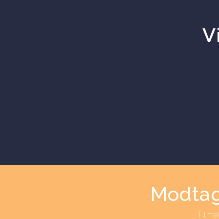
V
Modtag
Tilme