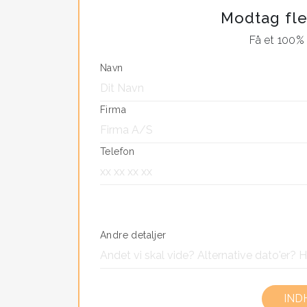
Priser
Modtag fle
For et halvdagsarrangement på 2,5-3 ti
Få et 100% 
ved flere end 12 personer.
Navn
For et heldagsarrangement på 6 timer e
flere end 12 personer.
Firma
Indhent altid et specifikt tilbud på det 
Telefon
Andre detaljer