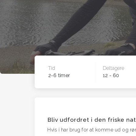
Tid
Deltagere
2-6 timer
12 - 60
Bliv udfordret i den friske na
Hvis i har brug for at komme ud og røre