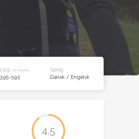
is p.p.
Sprog
ex moms
 395-595
Dansk / Engelsk
4.5