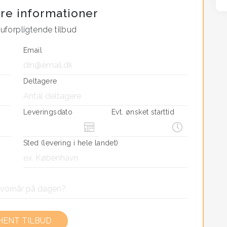
re informationer
mer er der en startpris på 8.500,- og 395 pp.
uforpligtende tilbud
Email
r der en startpris på 12.500,- og 595 pp. ved
Deltagere
i har brug for.
Leveringsdato
Evt. ønsket starttid
Sted (levering i hele landet)