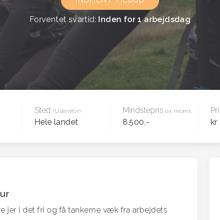
Forventet svartid:
Inden for 1 arbejdsdag
Sted
Mindstepris
Pr
(Udenfor)
ex moms
Hele landet
8.500,-
kr
tur
 jer i det fri og få tankerne væk fra arbejdets