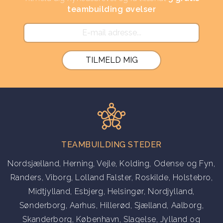
teambuilding øvelser
If you
are a
human,
ignore
this
field
TEAMBUILDING STEDER
Nordsjælland
,
Herning
,
Vejle
,
Kolding
,
Odense og Fyn
,
Randers
,
Viborg
,
Lolland Falster
,
Roskilde
,
Holstebro
,
Midtjylland
,
Esbjerg
,
Helsingør
,
Nordjylland
,
Sønderborg
,
Aarhus
,
Hillerød
,
Sjælland
,
Aalborg
,
Skanderborg
,
København
,
Slagelse
,
Jylland
og