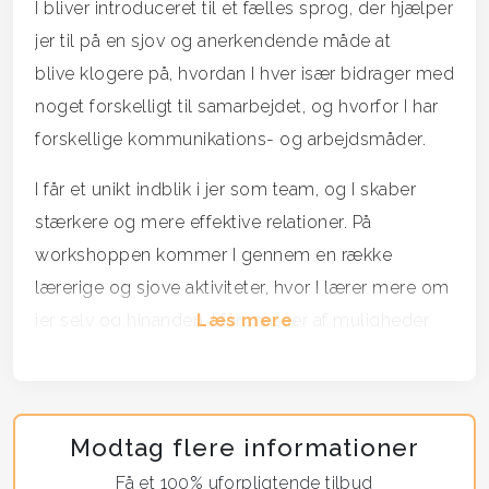
I bliver introduceret til et fælles sprog, der hjælper
jer til på en sjov og anerkendende måde at
blive klogere på, hvordan I hver især bidrager med
noget forskelligt til samarbejdet, og hvorfor I har
forskellige kommunikations- og arbejdsmåder.
I får et unikt indblik i jer som team, og I skaber
stærkere og mere effektive relationer. På
workshoppen kommer I gennem en række
lærerige og sjove aktiviteter, hvor I lærer mere om
jer selv og hinanden. I får masser af muligheder
Læs mere
for at anerkende hinandens bidrag til den fælles
opgaveløsning.
Bliver du puttet i en kasse?
Modtag flere informationer
I hverdagen har vi mange forestillinger om
Få et 100% uforpligtende tilbud