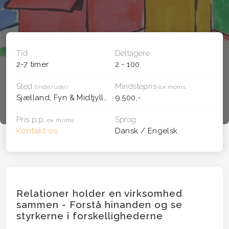
Tid
Deltagere
2-7 timer
2 - 100
Sted
Mindstepris
(Inde/ude)
ex moms
Sjælland, Fyn & Midtjylland
9.500,-
Pris p.p.
Sprog
ex moms
Kontakt os
Dansk / Engelsk
Relationer holder en virksomhed
sammen - Forstå hinanden og se
styrkerne i forskellighederne