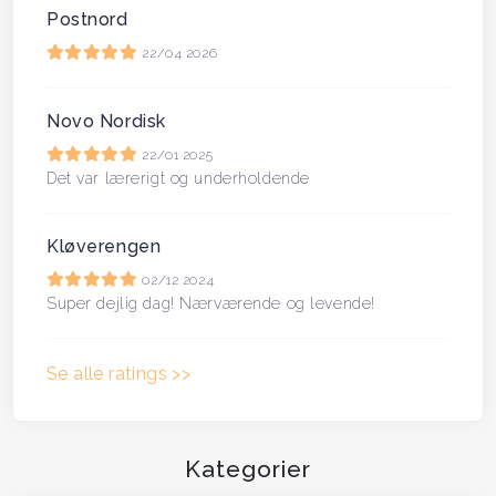
Postnord
Haft det sjovt sammen
22/04 2026
Anerkendt hinandens forskelligheder og
bidrag til opgaveløsningen i hverdagen
Novo Nordisk
Øget opmærksomhed på egen
22/01 2025
kommunikationsstil
Det var lærerigt og underholdende
Trænet at tilpasse sin kommunikation til andre
profiltyper end sin egen
Kløverengen
Øget jeres forståelse af hvorfor vi har
02/12 2024
Super dejlig dag! Nærværende og levende!
forskellige tilgange, når vi skal løse en
opgave
Se alle ratings >>
Blevet introduceret til personprofiler som
værktøj.
Vi kommer gerne til jer
Kategorier