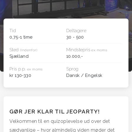
Tid
Deltagere
0,75-1 time
30 - 500
Sted
Mindstepris
(Indenfor)
ex moms
Sjælland
10.000,-
Pris p.p.
Sprog
ex moms
kr 130-330
Dansk / Engelsk
GØR JER KLAR TIL JEOPARTY!
Velkommen til en quizoplevelse ud over det
sædvanlige – hvor almindelig viden møder det