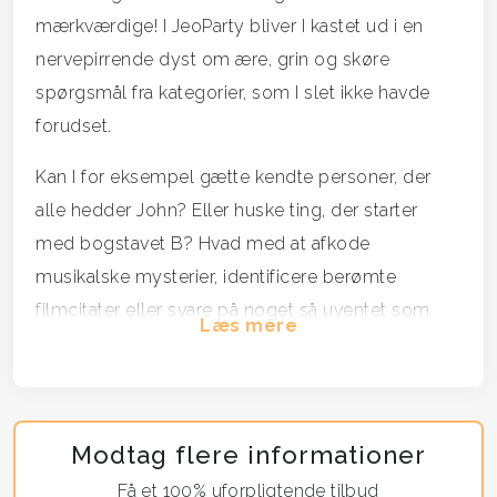
mærkværdige! I JeoParty bliver I kastet ud i en
nervepirrende dyst om ære, grin og skøre
spørgsmål fra kategorier, som I slet ikke havde
forudset.
Kan I for eksempel gætte kendte personer, der
alle hedder John? Eller huske ting, der starter
med bogstavet B? Hvad med at afkode
musikalske mysterier, identificere berømte
filmcitater eller svare på noget så uventet som
Læs mere
trivia om... minearbejdere?
Her er ingen spørgsmål for skøre, og ingen emner
er for obskure!
Modtag flere informationer
I hold á 6-8 personer skal I samarbejde for at
Få et 100% uforpligtende tilbud
finde de rigtige svar, håbe på, at én på holdet ved