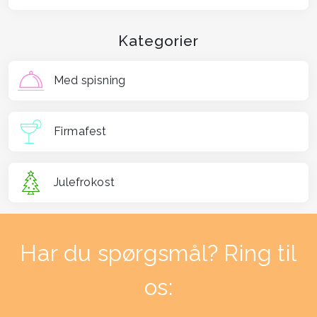
det skøre og sjove venter lige om hjørnet.
Kategorier
Er I klar til at tage udfordringen op? Læn jer
tilbage – eller endnu bedre – op af stolene, og
Med spisning
lad festen begynde!
JeoParty fungerer både som kickstarter inden
Firmafest
middagen eller slå-mave-aktivitet mellem
hovedret og dessert.
Julefrokost
Varighed: Ca. 45 minutter.
Har du spørgsmål? Ring til
os: