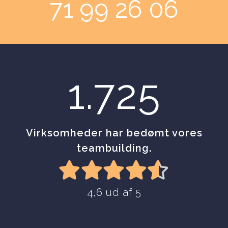
71 99 26 06
1.725
Virksomheder har bedømt vores
teambuilding.
4,6 ud af 5